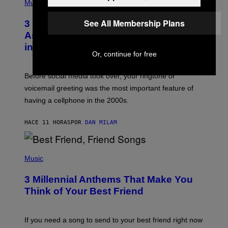
H
Music
.
O
T
See All Membership Plans
3 Songs That Were Commonly Used
O
B
As a Ringtone or Voicemail Greeting
Y
in the 2000s
G
Or, continue for free
R
E
G
Before social media took over, your ringtone or
O
R
voicemail greeting was the most important feature of
Y
having a cellphone in the 2000s.
B
O
J
HACE 11 HORAS
POR
DAN MILAM
O
R
Q
U
P
E
H
Music
Z
O
/
T
G
3 Millennial Anthems That Make You
O
E
B
Think of Your Best Friend
T
Y
T
K
Y
E
I
V
If you need a song to send to your best friend right now
M
I