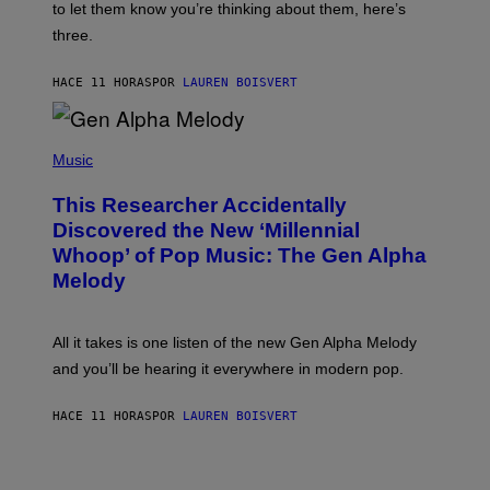
A
to let them know you’re thinking about them, here’s
N
G
W
three.
E
I
S
N
T
HACE 11 HORAS
POR
LAUREN BOISVERT
E
R
/
(
G
P
Music
E
H
T
O
T
This Researcher Accidentally
T
Y
O
I
Discovered the New ‘Millennial
B
M
Whoop’ of Pop Music: The Gen Alpha
Y
A
T
G
Melody
A
E
Y
S
L
F
O
O
All it takes is one listen of the new Gen Alpha Melody
R
R
and you’ll be hearing it everywhere in modern pop.
H
R
I
A
L
D
HACE 11 HORAS
POR
LAUREN BOISVERT
L
I
/
O
G
D
E
I
T
S