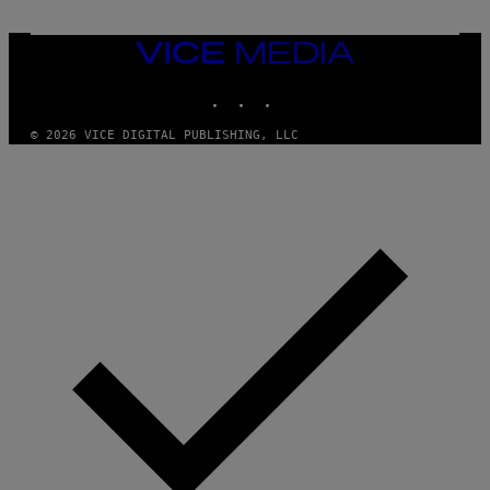
T
N
Y
E
I
Y
VICE
M
MEDIA
A
INSTAGRAM
TIKTOK
YOUTUBE
G
E
S
© 2026 VICE DIGITAL PUBLISHING, LLC
)