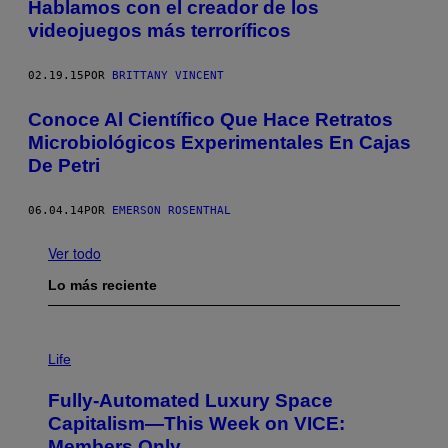
Hablamos con el creador de los
videojuegos más terroríficos
02.19.15
POR
BRITTANY VINCENT
Conoce Al Científico Que Hace Retratos
Microbiológicos Experimentales En Cajas
De Petri
06.04.14
POR
EMERSON ROSENTHAL
Ver todo
Lo más reciente
I
M
Life
A
G
Fully-Automated Luxury Space
E
:
Capitalism—This Week on VICE:
N
Members Only
I