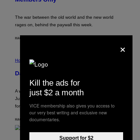
C
K
D
The war between the old world and the new world
O
V
rages on, behind the paywall this week.
E
HACE 3 HORAS
POR
EMMA GARLAND
×
I
L
Horoscopes
L
U
Daily Horoscope: August 7, 2026
S
T
Kill the ads for
R
A
just $2 a month
A week that asked a lot closes with the Moon sextiling
T
I
Jupiter this afternoon. The exhale you’ve been waiting
O
VICE membership also gives you access to
for arrives tonight.
N
B
our very best writing and exclusive new
Y
documentaries.
HACE 6 HORAS
POR
ASHLEY FIKE
R
E
E
S
P
Support for $2
A