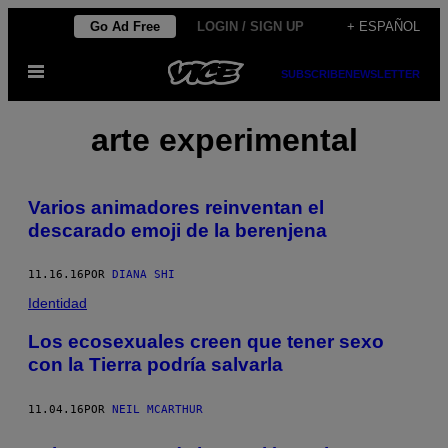
Saltar
Go Ad Free
LOGIN / SIGN UP
+ ESPAÑOL
al
Abrir
contenido
SUBSCRIBE
NEWSLETTER
Menú
arte experimental
Varios animadores reinventan el
descarado emoji de la berenjena
11.16.16
POR
DIANA SHI
Identidad
Los ecosexuales creen que tener sexo
con la Tierra podría salvarla
11.04.16
POR
NEIL MCARTHUR