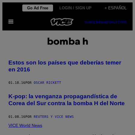
Saltar
Go Ad Free
LOGIN / SIGN UP
+ ESPAÑOL
al
Abrir
contenido
SUBSCRIBE
NEWSLETTER
Menú
bomba h
Estos son los países que deberías temer
en 2016
01.18.16
POR
OSCAR RICKETT
K-pop: la venganza propagandística de
Corea del Sur contra la bomba H del Norte
01.08.16
POR
REUTERS Y VICE NEWS
VICE World News