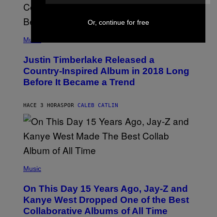
)
R
/
G
Or, continue for free
E
(
T
P
Music
T
H
Y
O
I
Justin Timberlake Released a
T
M
O
Country-Inspired Album in 2018 Long
A
B
G
Before It Became a Trend
Y
E
C
S
H
R
HACE 3 HORAS
POR
CALEB CATLIN
I
S
T
O
P
H
E
(
R
P
Music
P
H
O
O
L
On This Day 15 Years Ago, Jay-Z and
T
K
O
Kanye West Dropped One of the Best
/
B
N
Collaborative Albums of All Time
Y
B