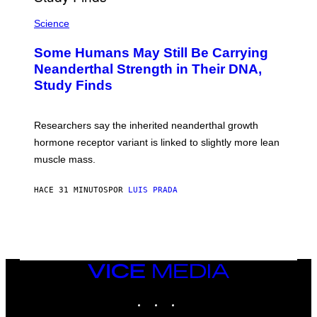
Science
Some Humans May Still Be Carrying
Neanderthal Strength in Their DNA,
Study Finds
Researchers say the inherited neanderthal growth
hormone receptor variant is linked to slightly more lean
muscle mass.
HACE 31 MINUTOS
POR
LUIS PRADA
VICE
MEDIA
INSTAGRAM
TIKTOK
YOUTUBE