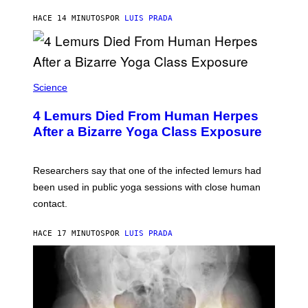
E
N
S
HACE 14 MINUTOS
POR
LUIS PRADA
/
)
A
F
P
V
I
A
Science
G
E
T
4 Lemurs Died From Human Herpes
T
After a Bizarre Yoga Class Exposure
Y
I
M
A
Researchers say that one of the infected lemurs had
G
E
been used in public yoga sessions with close human
S
contact.
HACE 17 MINUTOS
POR
LUIS PRADA