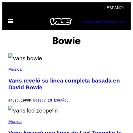
Saltar
+ ESPAÑOL
al
Abrir
contenido
SUBSCRIBE
NEWSLETTER
Menú
Bowie
Música
Vans reveló su línea completa basada en
David Bowie
04.03.19
POR
NOISEY EN ESPAÑOL
Música
Vans lanzará una línea de Led Zeppelin (y