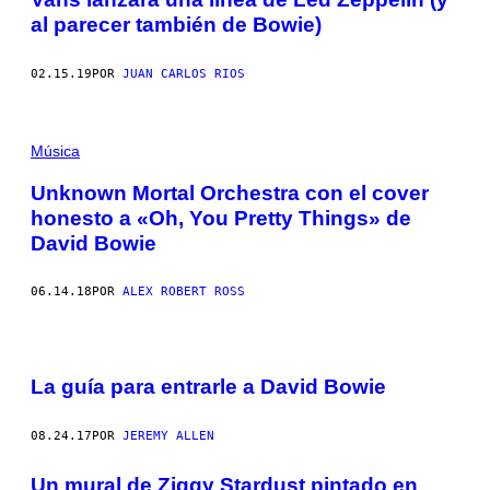
al parecer también de Bowie)
02.15.19
POR
JUAN CARLOS RIOS
Música
Unknown Mortal Orchestra con el cover
honesto a «Oh, You Pretty Things» de
David Bowie
06.14.18
POR
ALEX ROBERT ROSS
La guía para entrarle a David Bowie
08.24.17
POR
JEREMY ALLEN
Un mural de Ziggy Stardust pintado en