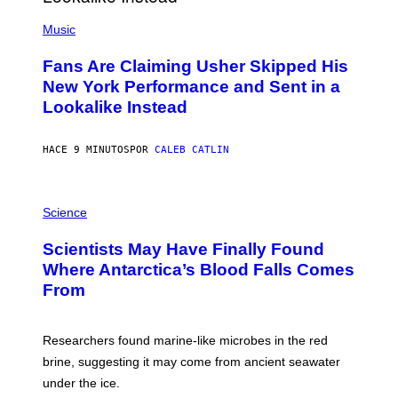
(
P
Music
H
O
Fans Are Claiming Usher Skipped His
T
O
New York Performance and Sent in a
B
Lookalike Instead
Y
J
A
S
HACE 9 MINUTOS
POR
CALEB CATLIN
O
N
K
P
E
H
Science
M
O
P
T
I
Scientists May Have Finally Found
O
N
:
Where Antarctica’s Blood Falls Comes
/
M
G
From
A
E
R
T
K
T
R
Y
Researchers found marine-like microbes in the red
A
I
L
M
brine, suggesting it may come from ancient seawater
S
A
under the ice.
T
G
O