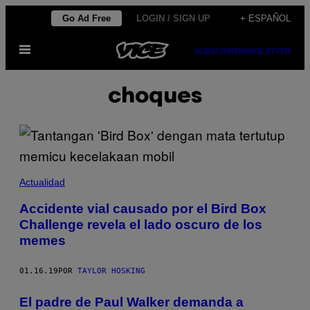
Saltar
Go Ad Free
LOGIN / SIGN UP
+ ESPAÑOL
al
Abrir
contenido
SUBSCRIBE
NEWSLETTER
Menú
choques
Actualidad
Accidente vial causado por el Bird Box
Challenge revela el lado oscuro de los
memes
01.16.19
POR
TAYLOR HOSKING
El padre de Paul Walker demanda a