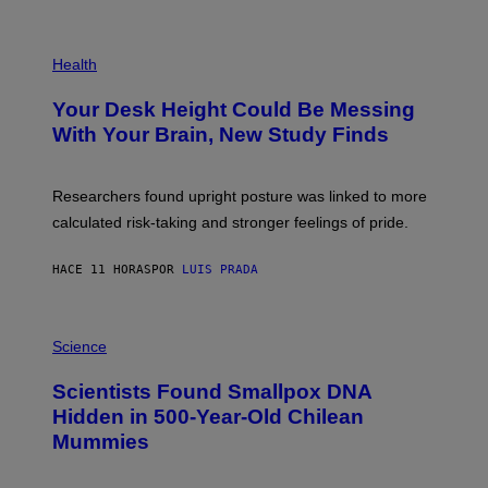
)
/
G
E
P
T
H
Health
T
O
Y
T
I
Your Desk Height Could Be Messing
O
M
:
With Your Brain, New Study Finds
A
B
G
A
E
T
S
U
Researchers found upright posture was linked to more
H
calculated risk-taking and stronger feelings of pride.
A
N
T
HACE 11 HORAS
POR
LUIS PRADA
O
K
E
R
A
/
M
Science
G
U
E
C
Scientists Found Smallpox DNA
T
H
T
,
Hidden in 500-Year-Old Chilean
Y
M
I
Mummies
U
M
C
A
H
G