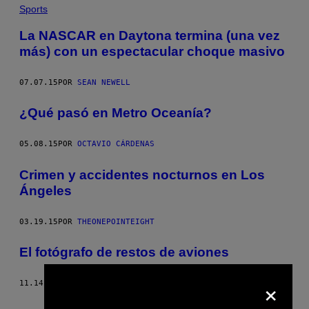
Sports
La NASCAR en Daytona termina (una vez
más) con un espectacular choque masivo
07.07.15
POR
SEAN NEWELL
¿Qué pasó en Metro Oceanía?
05.08.15
POR
OCTAVIO CÁRDENAS
Crimen y accidentes nocturnos en Los
Ángeles
03.19.15
POR
THEONEPOINTEIGHT
El fotógrafo de restos de aviones
×
11.14.14
POR
JULIAN MORGANS