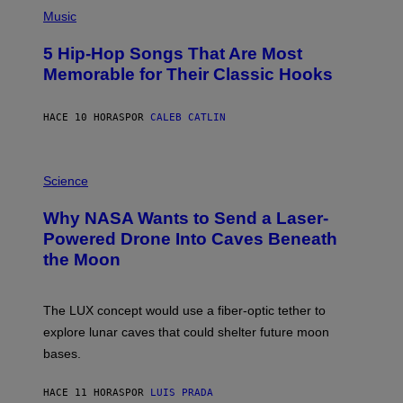
(
A
P
Music
H
O
5 Hip-Hop Songs That Are Most
T
O
Memorable for Their Classic Hooks
B
Y
S
HACE 10 HORAS
POR
CALEB CATLIN
T
E
V
E
P
G
H
Science
R
O
A
T
Why NASA Wants to Send a Laser-
N
O
I
:
Powered Drone Into Caves Beneath
T
N
the Moon
Z
A
/
S
W
A
I
;
The LUX concept would use a fiber-optic tether to
R
D
E
R
explore lunar caves that could shelter future moon
I
P
M
bases.
I
A
X
G
E
E
HACE 11 HORAS
POR
LUIS PRADA
L