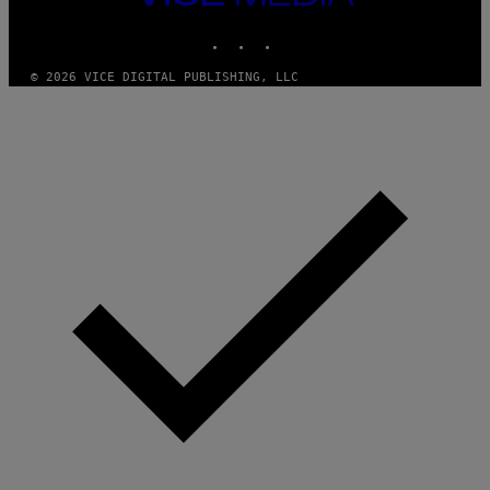
G
MEDIA
E
INSTAGRAM
TIKTOK
YOUTUBE
S
© 2026 VICE DIGITAL PUBLISHING, LLC