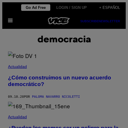
Saltar
Go Ad Free
LOGIN / SIGN UP
+ ESPAÑOL
al
Abrir
contenido
SUBSCRIBE
NEWSLETTER
Menú
democracia
Actualidad
¿Cómo construimos un nuevo acuerdo
democrático?
09.10.20
POR
PALOMA NAVARRO NICOLETTI
Actualidad
¿Pueden los memes ser un peligro para la