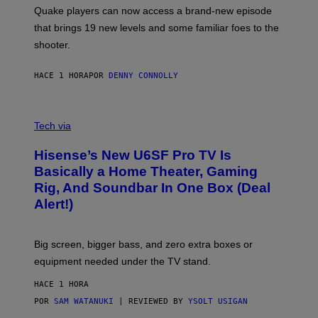
:
Quake players can now access a brand-new episode
M
A
that brings 19 new levels and some familiar foes to the
C
shooter.
H
I
N
HACE 1 HORA
POR
DENNY CONNOLLY
E
G
A
M
V
E
I
Tech via
S
A
/
H
I
Hisense’s New U6SF Pro TV Is
I
D
S
Basically a Home Theater, Gaming
S
E
O
Rig, And Soundbar In One Box (Deal
N
F
S
Alert!)
T
E
W
A
R
Big screen, bigger bass, and zero extra boxes or
E
equipment needed under the TV stand.
HACE 1 HORA
POR
SAM WATANUKI
| REVIEWED BY
YSOLT USIGAN