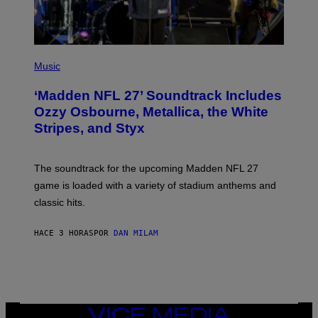
P
H
Music
O
T
‘Madden NFL 27’ Soundtrack Includes
O
B
Ozzy Osbourne, Metallica, the White
Y
Stripes, and Styx
N
I
C
K
The soundtrack for the upcoming Madden NFL 27
L
A
game is loaded with a variety of stadium anthems and
H
classic hits.
A
M
/
HACE 3 HORAS
POR
DAN MILAM
G
E
T
T
Y
I
M
A
VICE