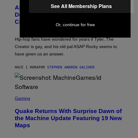
T
See All Membership Plans
ASAP Rocky Seemingly Gives
O
B
Definitive Answer on Tyler, The
Y
Creator’s Sexuality
M
Or, continue for free
O
N
I
Hip-hop fans have wondered for years if Tyler, The
C
A
Creator is gay, and his old pal ASAP Rocky seems to
S
have given us an answer.
C
H
I
HACE 1 HORA
POR
STEPHEN ANDREW GALIHER
P
P
E
R
/
G
S
E
C
Gaming
T
R
T
E
Y
Quake Returns With Surprise Dawn of
E
I
N
the Machine Update Featuring 19 New
M
S
A
Maps
H
G
O
E
T
S