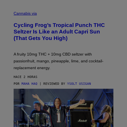
M
A
Cannabis via
H
A
Cycling Frog’s Tropical Punch THC
H
A
Seltzer Is Like an Adult Capri Sun
Q
(That Gets You High)
F
O
R
V
A fruity 10mg THC + 10mg CBD seltzer with
I
C
passionfruit, mango, pineapple, lime, and cocktail-
E
replacement energy.
HACE 2 HORAS
POR
MAHA HAQ
| REVIEWED BY
YSOLT USIGAN