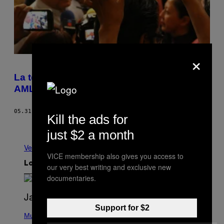
×
La televisión ya no vota como antes.
AMLO encabeza tiempo de cobertura
05.31.18
POR
OLLIN VELASCO
Kill the ads for
Más antiguo
just $2 a month
Ver todo
VICE membership also gives you access to
Lo más reciente
our very best writing and exclusive new
documentaries.
Support for $2
P
H
Music
O