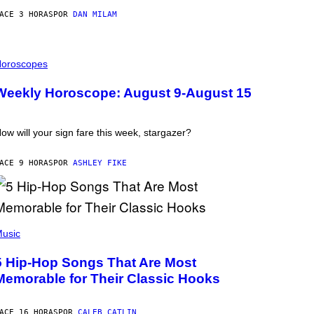
ACE 3 HORAS
POR
DAN MILAM
oroscopes
Weekly Horoscope: August 9-August 15
ow will your sign fare this week, stargazer?
ACE 9 HORAS
POR
ASHLEY FIKE
usic
5 Hip-Hop Songs That Are Most
Memorable for Their Classic Hooks
ACE 16 HORAS
POR
CALEB CATLIN