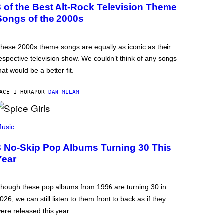
3 of the Best Alt-Rock Television Theme
Songs of the 2000s
hese 2000s theme songs are equally as iconic as their
espective television show. We couldn’t think of any songs
hat would be a better fit.
ACE 1 HORA
POR
DAN MILAM
usic
3 No-Skip Pop Albums Turning 30 This
Year
hough these pop albums from 1996 are turning 30 in
026, we can still listen to them front to back as if they
ere released this year.