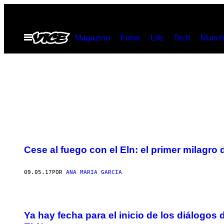
Saltar
al
Abrir
Magazine
Pulse
Life
Tech
Munch
contenido
Menú
Cese al fuego con el Eln: el primer milagro
09.05.17
POR
ANA MARIA GARCÍA
Ya hay fecha para el inicio de los diálogos 