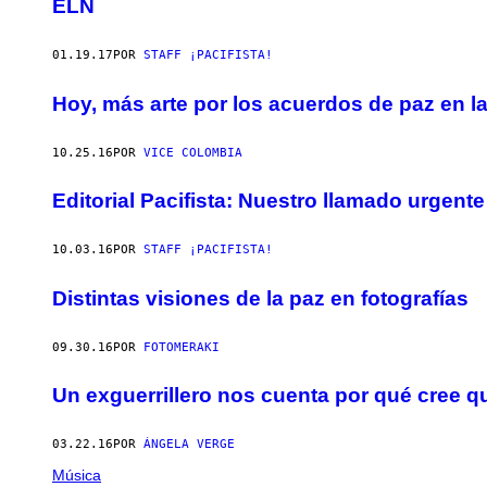
ELN
01.19.17
POR
STAFF ¡PACIFISTA!
Hoy, más arte por los acuerdos de paz en la
10.25.16
POR
VICE COLOMBIA
Editorial Pacifista: Nuestro llamado urgent
10.03.16
POR
STAFF ¡PACIFISTA!
Distintas visiones de la paz en fotografías
09.30.16
POR
FOTOMERAKI
Un exguerrillero nos cuenta por qué cree q
03.22.16
POR
ÁNGELA VERGE
Música