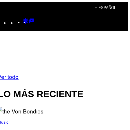
+ ESPAÑOL
Instagram
TikTok
YouTube
Google
Google
Discover
Top
Posts
Ver todo
LO MÁS RECIENTE
usic