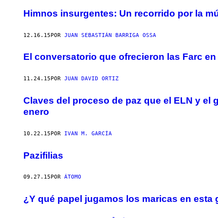
Himnos insurgentes: Un recorrido por la m
12.16.15
POR
JUAN SEBASTIÁN BARRIGA OSSA
El conversatorio que ofrecieron las Farc en
11.24.15
POR
JUAN DAVID ORTIZ
Claves del proceso de paz que el ELN y el 
enero
10.22.15
POR
IVAN M. GARCÍA
Pazifilias
09.27.15
POR
ÁTOMO
¿Y qué papel jugamos los maricas en esta 