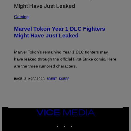
T
Y
I
S
M
C
Gaming
A
R
G
E
E
Marvel Tokon Year 1 DLC Fighters
E
S
N
Might Have Just Leaked
S
H
O
T
Marvel Tokon’s remaining Year 1 DLC fighters may
:
have leaked through the official First Strike comic. Here
P
L
are the three rumored characters.
A
Y
S
HACE 2 HORAS
POR
BRENT KOEPP
T
A
T
I
O
N
VICE
MEDIA
INSTAGRAM
TIKTOK
YOUTUBE