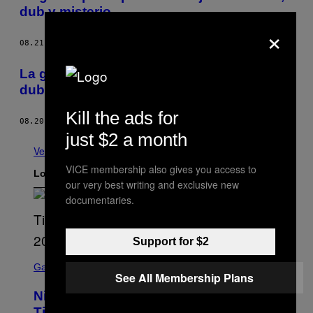
dub y misterio
×
08.21.15
POR
NICOLÁS VALLEJO-CANO
La gaita apocalíptica: un viaje de cumbia,
dub y misterio
Kill the ads for
08.20.14
POR
NICOLÁS VALLEJO-CANO
just $2 a month
Ver todo
VICE membership also gives you access to
Lo más reciente
our very best writing and exclusive new
documentaries.
Support for $2
S
C
Gaming
See All Membership Plans
R
E
Nintendo Reaffirms Zelda Ocarina of
E
N
Time Remake Release Date in