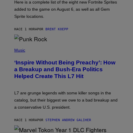
Here is a complete list of the eight new Fortnite Sprites
E
P
added to the game on August 6, as well as all Gem
I
Sprite locations.
C
G
A
HACE 1 HORA
POR
BRENT KOEPP
M
E
S
P
H
Music
O
T
‘Inspire Without Being Preachy’: How
O
B
a Breakup and Bush-Era Politics
Y
Helped Create This L7 Hit
G
I
E
K
L7 are grunge legends with some killer songs in the
N
A
catalog, but their biggest we owe to a bad breakup and
E
a conservative U.S. president.
P
S
/
HACE 1 HORA
POR
STEPHEN ANDREW GALIHER
G
E
T