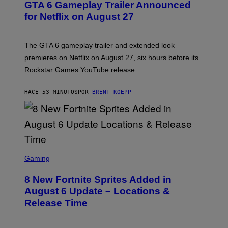
GTA 6 Gameplay Trailer Announced
E
N
for Netflix on August 27
S
H
O
T
The GTA 6 gameplay trailer and extended look
:
premieres on Netflix on August 27, six hours before its
R
O
Rockstar Games YouTube release.
C
K
S
HACE 53 MINUTOS
POR
BRENT KOEPP
T
A
R
G
A
M
E
S
S
C
Gaming
,
R
N
E
E
8 New Fortnite Sprites Added in
E
T
N
F
August 6 Update – Locations &
S
L
Release Time
H
I
O
X
T
: