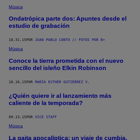
Música
Ondatrópica parte dos: Apuntes desde el
estudio de grabación
10.31.15
POR
JUAN PABLO CONTO // FOTOS POR B+
Música
Conoce la tierra prometida con el nuevo
sencillo del isleño Elkin Robinson
10.16.15
POR
MARÍA ESTHER GUTIÉRREZ V.
¿Quién quiere ir al lanzamiento más
caliente de la temporada?
09.13.15
POR
VICE STAFF
Música
La gaita apocalíptica: un viaje de cumbia,