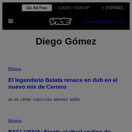
Saltar
Go Ad Free
LOGIN / SIGN UP
+ ESPAÑOL
al
Abrir
contenido
SUBSCRIBE
NEWSLETTER
Menú
Diego Gómez
Música
El legendario Batata renace en dub en el
nuevo mix de Cerrero
09.05.18
POR
SEBASTIÁN NARVÁEZ NÚÑEZ
Música
EXCLUSIVA: Siente el ritual andino de