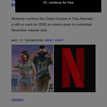
S
Or, continue for free
Financial Report
H
O
T
:
Nintendo confirms the Zelda Ocarina of Time Remake
N
I
is still on track for 2026 as rumors point to a potential
N
November release date.
T
E
N
HACE 17 SEGUNDOS
POR
BRENT KOEPP
D
O
S
C
Gaming
R
E