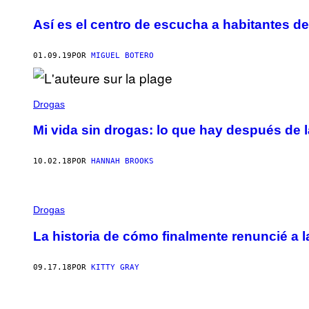
Así es el centro de escucha a habitantes de 
01.09.19
POR
MIGUEL BOTERO
Drogas
Mi vida sin drogas: lo que hay después de l
10.02.18
POR
HANNAH BROOKS
Drogas
La historia de cómo finalmente renuncié a 
09.17.18
POR
KITTY GRAY