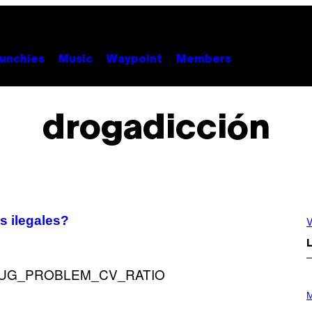
unchies
Music
Waypoint
Members
drogadicción
 ilegales?
V
L
P
H
M
O