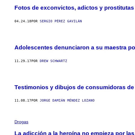
Fotos de exconvictos, adictos y prostituta
04.24.18
POR
SERGIO PÉREZ GAVILÁN
Adolescentes denunciaron a su maestra po
11.29.17
POR
DREW SCHWARTZ
Testimonios y dibujos de consumidoras de 
11.08.17
POR
JORGE DAMIÁN MÉNDEZ LOZANO
Drogas
La adicción a la heroína no empieza por las