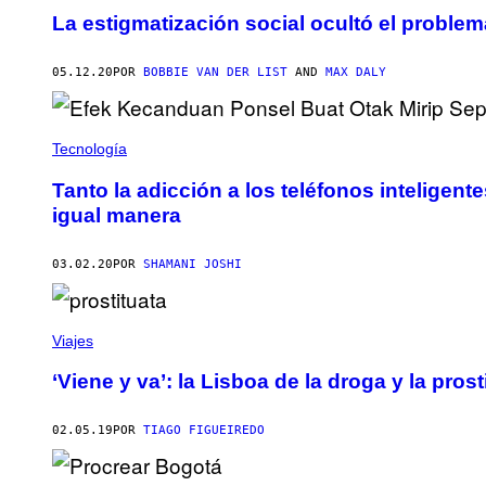
La estigmatización social ocultó el proble
05.12.20
POR
BOBBIE VAN DER LIST
AND
MAX DALY
Tecnología
Tanto la adicción a los teléfonos inteligen
igual manera
03.02.20
POR
SHAMANI JOSHI
Viajes
‘Viene y va’: la Lisboa de la droga y la pros
02.05.19
POR
TIAGO FIGUEIREDO