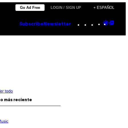
Go Ad Free
LOGIN / SIGN UP
+ ESPAÑOL
Instagram
TikTok
YouTube
Google
Goog
Subscribe
Newsletter
Discove
Top
Posts
er todo
o más reciente
usic