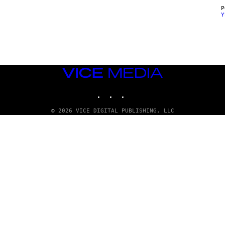
Y
VICE
MEDIA
INSTAGRAM
TIKTOK
YOUTUBE
© 2026 VICE DIGITAL PUBLISHING, LLC