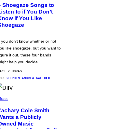
4 Shoegaze Songs to
Listen to if You Don’t
Know if You Like
Shoegaze
f you don’t know whether or not
ou like shoegaze, but you want to
igure it out, these four bands
ight help you decide.
ACE 2 HORAS
POR
STEPHEN ANDREW GALIHER
usic
Zachary Cole Smith
Wants a Publicly
Owned Music