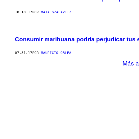
10.18.17
POR
MAIA SZALAVITZ
Consumir marihuana podría perjudicar tus e
07.31.17
POR
MAURICIO OBLEA
Más a