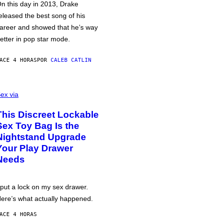
n this day in 2013, Drake
eleased the best song of his
areer and showed that he’s way
etter in pop star mode.
ACE 4 HORAS
POR
CALEB CATLIN
ex via
This Discreet Lockable
Sex Toy Bag Is the
Nightstand Upgrade
Your Play Drawer
Needs
 put a lock on my sex drawer.
ere’s what actually happened.
ACE 4 HORAS