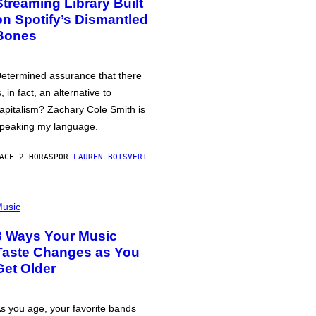
Streaming Library Built
on Spotify’s Dismantled
Bones
etermined assurance that there
s, in fact, an alternative to
apitalism? Zachary Cole Smith is
peaking my language.
ACE 2 HORAS
POR
LAUREN BOISVERT
usic
3 Ways Your Music
Taste Changes as You
Get Older
s you age, your favorite bands