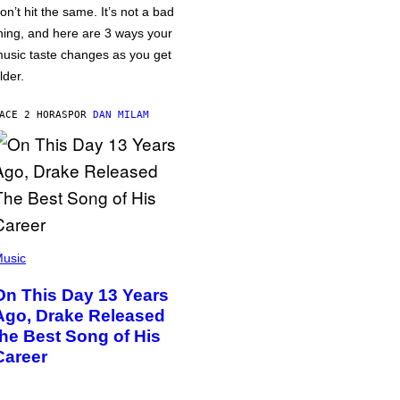
on’t hit the same. It’s not a bad
hing, and here are 3 ways your
usic taste changes as you get
lder.
ACE 2 HORAS
POR
DAN MILAM
usic
On This Day 13 Years
Ago, Drake Released
the Best Song of His
Career