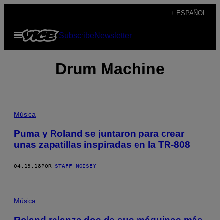
Saltar
+ ESPAÑOL
al
Abrir
Subscribe
Newsletter
contenido
Menú
Drum Machine
Música
Puma y Roland se juntaron para crear
unas zapatillas inspiradas en la TR-808
04.13.18
POR
STAFF NOISEY
Música
Roland relanza dos de sus máquinas más