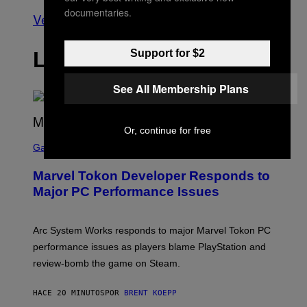
documentaries.
Ver todo
Support for $2
LO MÁS RECIENTE
See All Membership Plans
Or, continue for free
S
C
Gaming
R
E
Marvel Tokon Developer Responds to
E
N
Major PC Performance Issues
S
H
O
T
Arc System Works responds to major Marvel Tokon PC
:
performance issues as players blame PlayStation and
P
L
review-bomb the game on Steam.
A
Y
S
HACE 20 MINUTOS
POR
BRENT KOEPP
T