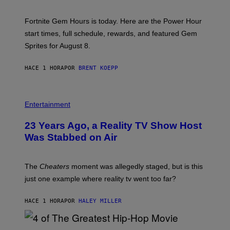
T
:
Fortnite Gem Hours is today. Here are the Power Hour
E
P
start times, full schedule, rewards, and featured Gem
I
Sprites for August 8.
C
G
A
HACE 1 HORA
POR
BRENT KOEPP
M
E
S
Entertainment
23 Years Ago, a Reality TV Show Host
Was Stabbed on Air
The
Cheaters
moment was allegedly staged, but is this
just one example where reality tv went too far?
HACE 1 HORA
POR
HALEY MILLER