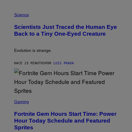
A
T
P
I
H
Science
O
O
N
T
,
Scientists Just Traced the Human Eye
O
S
:
T
Back to a Tiny One-Eyed Creature
C
E
S
A
A
M
I
Evolution is strange.
M
A
G
HACE 23 MINUTOS
POR
LUIS PRADA
E
S
/
G
E
T
T
S
Y
C
Gaming
I
R
M
E
A
Fortnite Gem Hours Start Time: Power
E
G
N
Hour Today Schedule and Featured
E
S
S
Sprites
H
O