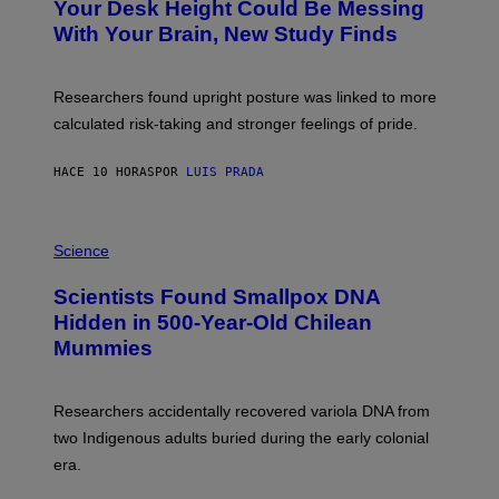
I
Your Desk Height Could Be Messing
O
M
:
With Your Brain, New Study Finds
A
B
G
A
E
T
S
U
Researchers found upright posture was linked to more
H
calculated risk-taking and stronger feelings of pride.
A
N
T
HACE 10 HORAS
POR
LUIS PRADA
O
K
E
R
A
/
M
Science
G
U
E
C
Scientists Found Smallpox DNA
T
H
T
,
Hidden in 500-Year-Old Chilean
Y
M
I
Mummies
U
M
C
A
H
G
O
Researchers accidentally recovered variola DNA from
E
L
S
D
two Indigenous adults buried during the early colonial
E
era.
R
C