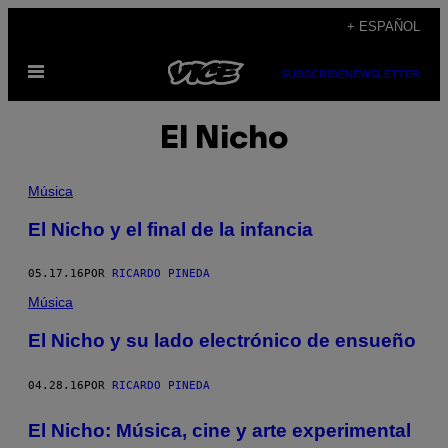
Saltar
+ ESPAÑOL
al
Abrir
contenido
SUBSCRIBE
NEWSLETTER
Menú
El Nicho
Música
El Nicho y el final de la infancia
05.17.16
POR
RICARDO PINEDA
Música
El Nicho y su lado electrónico de ensueño
04.28.16
POR
RICARDO PINEDA
El Nicho: Música, cine y arte experimental