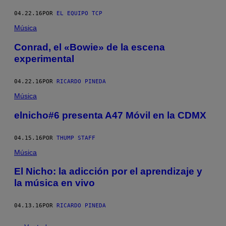
04.22.16
POR
EL EQUIPO TCP
Música
​Conrad, el «Bowie» de la escena
experimental
04.22.16
POR
RICARDO PINEDA
Música
elnicho#6 presenta A47 Móvil en la CDMX
04.15.16
POR
THUMP STAFF
Música
El Nicho: la adicción por el aprendizaje y
la música en vivo
04.13.16
POR
RICARDO PINEDA