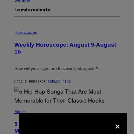
Ver todo
Lo más reciente
I
L
Horoscopes
L
U
Weekly Horoscope: August 9-August
S
T
15
R
A
T
I
How will your sign fare this week, stargazer?
O
N
B
HACE 2 HORAS
POR
ASHLEY FIKE
Y
R
E
E
S
(
A
P
Music
H
×
O
5 Hip-Hop Songs That Are Most
T
O
Memorable for Their Classic Hooks
B