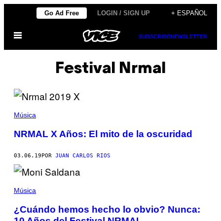
Saltar
Go Ad Free
LOGIN / SIGN UP
+ ESPAÑOL
al
Abrir
contenido
SUBSCRIBE
NEWSLETTER
Menú
Festival Nrmal
Música
NRMAL X Años: El mito de la oscuridad
03.06.19
POR
JUAN CARLOS RIOS
Música
¿Cuándo hemos hecho lo obvio? Nunca:
10 Años del Festival NRMAL