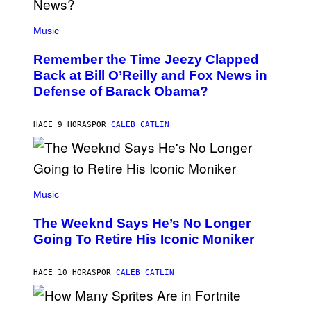
N
E
(
Z
P
Music
/
H
W
O
I
Remember the Time Jeezy Clapped
T
R
O
Back at Bill O’Reilly and Fox News in
E
B
I
Defense of Barack Obama?
Y
M
T
A
I
G
M
HACE 9 HORAS
POR
CALEB CATLIN
E
M
)
O
S
E
N
(
F
P
Music
E
H
L
O
D
The Weeknd Says He’s No Longer
T
E
O
Going To Retire His Iconic Moniker
R
B
/
Y
G
P
E
HACE 10 HORAS
POR
CALEB CATLIN
E
T
D
T
R
Y
O
I