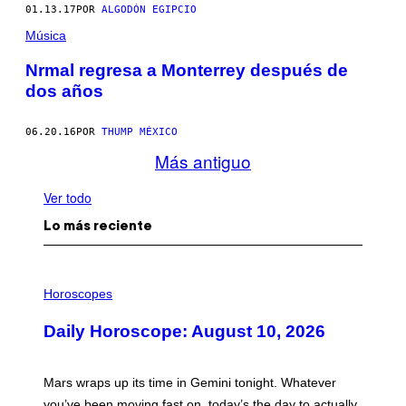
01.13.17
POR
ALGODÓN EGIPCIO
Música
Nrmal regresa a Monterrey después de
dos años
06.20.16
POR
THUMP MÉXICO
Más antiguo
Ver todo
Lo más reciente
I
L
Horoscopes
L
U
Daily Horoscope: August 10, 2026
S
T
R
A
Mars wraps up its time in Gemini tonight. Whatever
T
I
you’ve been moving fast on, today’s the day to actually