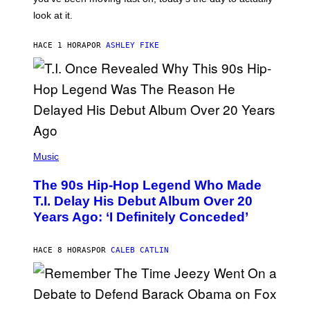
O
look at it.
N
B
Y
HACE 1 HORA
POR
ASHLEY FIKE
R
E
E
S
A
.
(
P
Music
H
O
The 90s Hip-Hop Legend Who Made
T
O
T.I. Delay His Debut Album Over 20
B
Years Ago: ‘I Definitely Conceded’
Y
J
O
H
HACE 8 HORAS
POR
CALEB CATLIN
N
N
Y
N
U