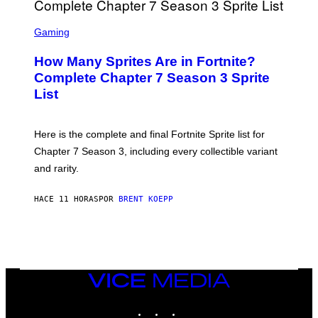
B
M
E
S
A
C
C
G
Gaming
E
R
E
R
E
S
How Many Sprites Are in Fortnite?
R
E
)
A
N
Complete Chapter 7 Season 3 Sprite
/
S
List
G
H
E
O
T
T
T
:
Here is the complete and final Fortnite Sprite list for
Y
E
I
P
Chapter 7 Season 3, including every collectible variant
M
I
A
and rarity.
C
G
G
E
A
S
HACE 11 HORAS
POR
BRENT KOEPP
M
F
E
O
S
R
L
I
V
E
VICE
N
MEDIA
A
T
INSTAGRAM
TIKTOK
YOUTUBE
I