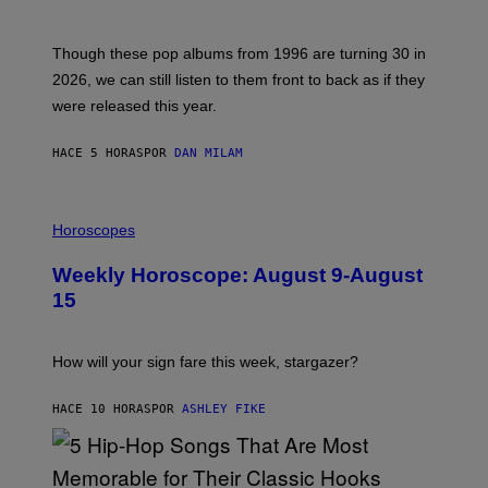
Y
I
T
M
I
A
M
G
Though these pop albums from 1996 are turning 30 in
R
E
2026, we can still listen to them front to back as if they
O
N
were released this year.
E
Y
/
HACE 5 HORAS
POR
DAN MILAM
G
E
T
I
T
L
Horoscopes
Y
L
I
U
M
Weekly Horoscope: August 9-August
S
A
T
G
15
R
E
A
S
T
I
How will your sign fare this week, stargazer?
O
N
B
HACE 10 HORAS
POR
ASHLEY FIKE
Y
R
E
E