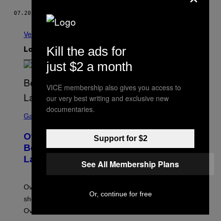
07.20.14
POR
JACINTO DIYEAH
Ver todo
Kill the ads for
Lo más reciente
just $2 a month
VICE membership also gives you access to
our very best writing and exclusive new
S
documentaries.
C
Gaming
R
E
Overwatch Rebrand Pays Off With Its
E
Support for $2
N
Best Quarter Since Overwatch 2
S
Launched
H
See All Membership Plans
O
T
:
Overwatch’s major rebrand has paid off, with the hero
B
Or, continue for free
L
shooter delivering its strongest financial quarter since
I
Overwatch 2 launched in 2022.
Z
Z