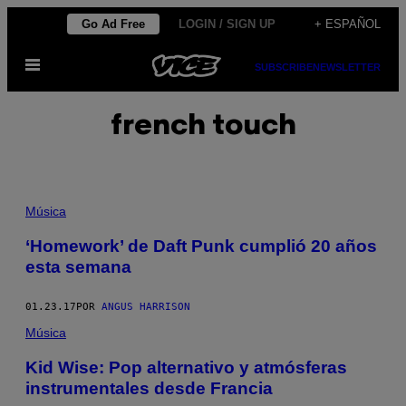
Saltar
Go Ad Free
LOGIN / SIGN UP
+ ESPAÑOL
al
Abrir
contenido
SUBSCRIBE
NEWSLETTER
Menú
french touch
Música
‘Homework’ de Daft Punk cumplió 20 años
esta semana
01.23.17
POR
ANGUS HARRISON
Música
Kid Wise: Pop alternativo y atmósferas
instrumentales desde Francia