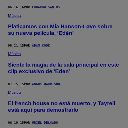
06.16.16
POR
EDUARDO SANTOS
Música
Platicamos con Mia Hanson-Løve sobre
su nueva película, ‘Edén’
08.11.15
POR
ADAM COOK
Música
Siente la magia de la sala principal en este
clip exclusivo de ‘Eden’
07.15.15
POR
ANGUS HARRISON
Música
El french house no está muerto, y Tayrell
está aquí para demostrarlo
06.19.15
POR
URIEL DELGADO