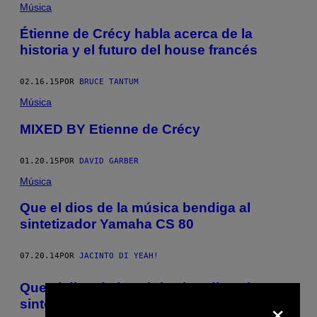
Música
Étienne de Crécy habla acerca de la
historia y el futuro del house francés
02.16.15
POR
BRUCE TANTUM
Música
MIXED BY Etienne de Crécy
01.20.15
POR
DAVID GARBER
Música
Que el dios de la música bendiga al
sintetizador Yamaha CS 80
07.20.14
POR
JACINTO DI YEAH!
Que el dios de la música bendiga al
×
sintetizador Yamaha CS 80