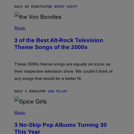
A
HACE 60 MINUTOS
POR
BRENT KOEPP
R
D
P
H
Music
O
T
3 of the Best Alt-Rock Television
O
B
Theme Songs of the 2000s
Y
J
A
M
These 2000s theme songs are equally as iconic as
I
their respective television show. We couldn’t think of
E
M
any songs that would be a better fit.
C
C
A
HACE 3 HORAS
POR
DAN MILAM
R
T
H
P
Y
H
Music
/
O
W
T
I
3 No-Skip Pop Albums Turning 30
O
R
B
E
This Year