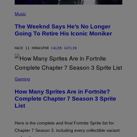
E
T
(
T
P
Music
Y
H
I
O
M
The Weeknd Says He’s No Longer
T
A
O
Going To Retire His Iconic Moniker
G
B
E
Y
S
P
)
HACE 11 HORAS
POR
CALEB CATLIN
E
D
R
O
B
E
S
C
C
Gaming
E
R
R
E
How Many Sprites Are in Fortnite?
R
E
A
N
Complete Chapter 7 Season 3 Sprite
/
S
List
G
H
E
O
T
T
T
:
Here is the complete and final Fortnite Sprite list for
Y
E
I
P
Chapter 7 Season 3, including every collectible variant
M
I