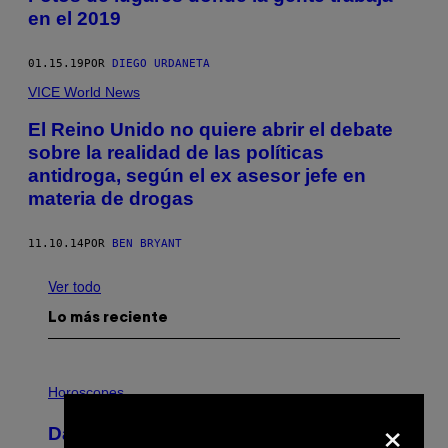
en el 2019
01.15.19
POR
DIEGO URDANETA
VICE World News
El Reino Unido no quiere abrir el debate
sobre la realidad de las políticas
antidroga, según el ex asesor jefe en
materia de drogas
11.10.14
POR
BEN BRYANT
Ver todo
Lo más reciente
I
L
Horoscopes
L
×
U
Daily Horoscope: August 10, 2026
S