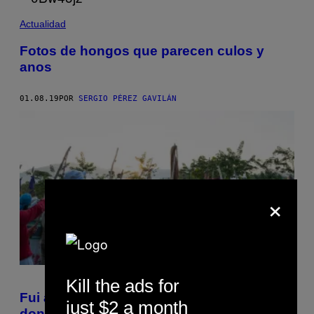
Actualidad
Fotos de hongos que parecen culos y
anos
01.08.19
POR
SERGIO PÉREZ GAVILÁN
×
Kill the ads for
Fui a una danza de espíritus en Pereira
just $2 a month
donde tomé peyote, San Pedro y hongos