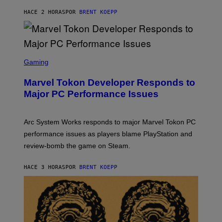
K
S
HACE 2 HORAS
POR
BRENT KOEPP
T
A
R
G
A
S
M
C
Gaming
E
R
S
E
Marvel Tokon Developer Responds to
E
N
Major PC Performance Issues
S
H
O
T
Arc System Works responds to major Marvel Tokon PC
:
performance issues as players blame PlayStation and
P
L
review-bomb the game on Steam.
A
Y
S
HACE 3 HORAS
POR
BRENT KOEPP
T
A
T
I
O
N
,