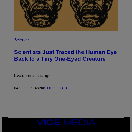
S
T
E
A
M
P
H
Science
O
T
Scientists Just Traced the Human Eye
O
:
Back to a Tiny One-Eyed Creature
C
S
A
I
Evolution is strange.
M
A
G
HACE 3 HORAS
POR
LUIS PRADA
E
S
/
G
E
T
T
VICE
Y
MEDIA
I