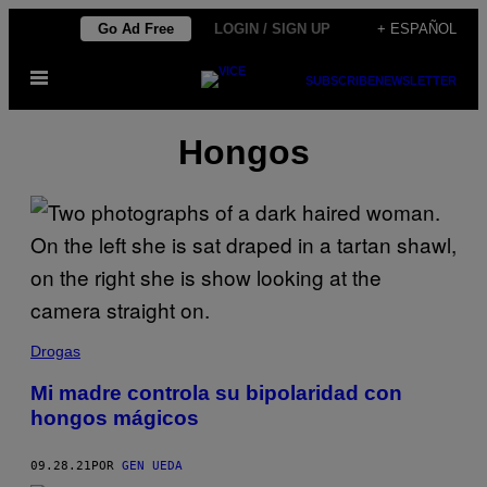
Saltar
Go Ad Free
LOGIN / SIGN UP
+ ESPAÑOL
al
Abrir
contenido
SUBSCRIBE
NEWSLETTER
Menú
Hongos
Drogas
Mi madre controla su bipolaridad con
hongos mágicos
09.28.21
POR
GEN UEDA