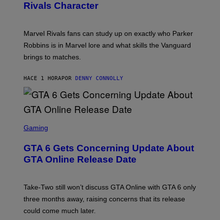
S
Rivals Character
H
K
O
I
T
/
:
G
Marvel Rivals fans can study up on exactly who Parker
N
E
E
T
Robbins is in Marvel lore and what skills the Vanguard
T
T
brings to matches.
E
Y
A
I
S
M
HACE 1 HORA
POR
DENNY CONNOLLY
E
A
G
E
S
F
O
S
R
C
Gaming
V
R
E
E
GTA 6 Gets Concerning Update About
V
E
O
N
GTA Online Release Date
)
S
H
O
T
Take-Two still won’t discuss GTA Online with GTA 6 only
:
three months away, raising concerns that its release
R
O
could come much later.
C