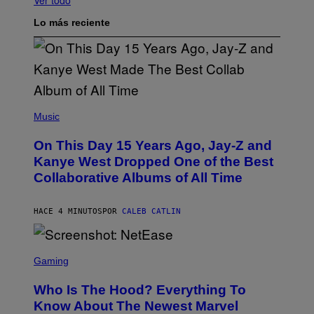
Ver todo
Lo más reciente
(
P
Music
H
O
On This Day 15 Years Ago, Jay-Z and
T
O
Kanye West Dropped One of the Best
B
Collaborative Albums of All Time
Y
D
A
N
HACE 4 MINUTOS
POR
CALEB CATLIN
I
E
L
S
B
C
Gaming
O
R
C
E
Z
Who Is The Hood? Everything To
E
A
N
Know About The Newest Marvel
R
S