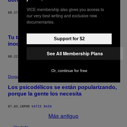
VICE membership also gives you access to
08.27.18
POR
JOSÉ ARAMBURO
our very best writing and exclusive new
documentaries.
Tu teléfono está más sucio que un
Support for $2
inodoro, pero no te importa
See All Membership Plans
08.22.18
POR
JOEL GOLBY
Or, continue for free
Drogas
Los psicodélicos se están popularizando,
porque la gente los necesita
07.03.18
POR
KATIE BAIN
Más antiguo