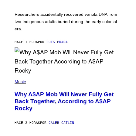
M
C
A
H
G
O
Researchers accidentally recovered variola DNA from
E
L
S
D
two Indigenous adults buried during the early colonial
E
era.
R
C
H
HACE 1 HORA
POR
LUIS PRADA
I
L
E
A
N
M
U
M
(
M
P
Music
Y
H
T
O
H
Why A$AP Mob Will Never Fully Get
T
A
O
Back Together, According to A$AP
N
B
T
Rocky
Y
H
N
O
O
S
A
HACE 2 HORAS
POR
CALEB CATLIN
E
M
I
G
N
A