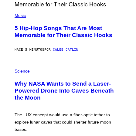
(
P
Music
H
O
5 Hip-Hop Songs That Are Most
T
O
Memorable for Their Classic Hooks
B
Y
S
HACE 5 MINUTOS
POR
CALEB CATLIN
T
E
V
E
P
G
H
Science
R
O
A
T
Why NASA Wants to Send a Laser-
N
O
I
:
Powered Drone Into Caves Beneath
T
N
the Moon
Z
A
/
S
W
A
I
;
The LUX concept would use a fiber-optic tether to
R
D
E
R
explore lunar caves that could shelter future moon
I
P
M
bases.
I
A
X