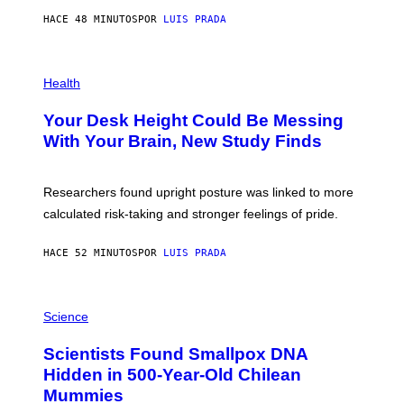
G
E
E
HACE 48 MINUTOS
POR
LUIS PRADA
L
)
/
G
E
P
T
H
Health
T
O
Y
T
I
Your Desk Height Could Be Messing
O
M
:
With Your Brain, New Study Finds
A
B
G
A
E
T
S
U
Researchers found upright posture was linked to more
H
calculated risk-taking and stronger feelings of pride.
A
N
T
HACE 52 MINUTOS
POR
LUIS PRADA
O
K
E
R
A
/
M
Science
G
U
E
C
Scientists Found Smallpox DNA
T
H
T
,
Hidden in 500-Year-Old Chilean
Y
M
I
Mummies
U