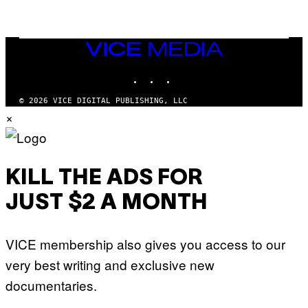
Q
L
U
A
E
I
S
/
T
VICE
G
I
MEDIA
E
O
T
INSTAGRAM
TIKTOK
YOUTUBE
N
T
.
Y
P
© 2026 VICE DIGITAL PUBLISHING, LLC
I
H
×
M
O
A
T
G
O
E
:
S
M
F
A
KILL THE ADS FOR
O
R
R
T
T
JUST $2 A MONTH
I
R
N
I
B
B
E
E
VICE membership also gives you access to our
R
C
N
A
very best writing and exclusive new
E
F
T
E
documentaries.
T
S
I
T
/