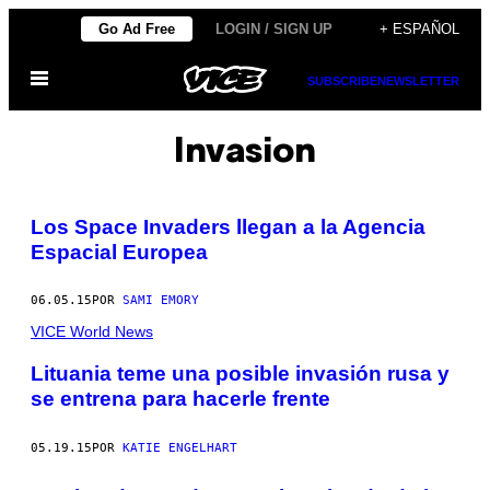
Saltar
Go Ad Free
LOGIN / SIGN UP
+ ESPAÑOL
al
Abrir
contenido
SUBSCRIBE
NEWSLETTER
Menú
Invasion
Los Space Invaders llegan a la Agencia
Espacial Europea
06.05.15
POR
SAMI EMORY
VICE World News
Lituania teme una posible invasión rusa y
se entrena para hacerle frente
05.19.15
POR
KATIE ENGELHART