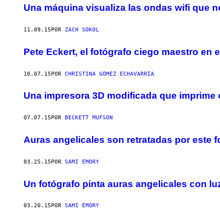
Una máquina visualiza las ondas wifi que 
S
A
T
I
11.09.15
POR
ZACH SOKOL
O
N
Pete Eckert, el fotógrafo ciego maestro en e
D
E
R
A
10.07.15
POR
CHRISTINA GÓMEZ ECHAVARRÍA
F
A
Una impresora 3D modificada que imprime 
Ë
L
Y
.
07.07.15
POR
BECKETT MUFSON
H
E
Auras angelicales son retratadas por este f
R
M
A
N
03.25.15
POR
SAMI EMORY
.
Un fotógrafo pinta auras angelicales con lu
03.20.15
POR
SAMI EMORY