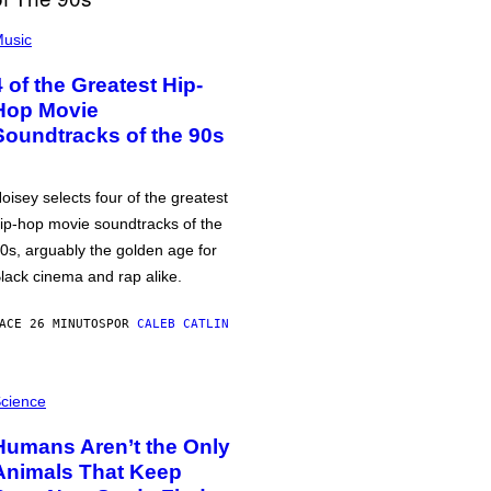
usic
4 of the Greatest Hip-
Hop Movie
Soundtracks of the 90s
oisey selects four of the greatest
ip-hop movie soundtracks of the
0s, arguably the golden age for
lack cinema and rap alike.
ACE 26 MINUTOS
POR
CALEB CATLIN
cience
Humans Aren’t the Only
Animals That Keep