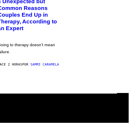
4 Unexpected but
Common Reasons
Couples End Up in
Therapy, According to
an Expert
oing to therapy doesn’t mean
ailure.
ACE 2 HORAS
POR
SAMMI CARAMELA