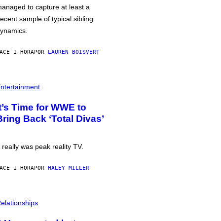
anaged to capture at least a
ecent sample of typical sibling
ynamics.
ACE 1 HORA
POR
LAUREN BOISVERT
ntertainment
It’s Time for WWE to
Bring Back ‘Total Divas’
t really was peak reality TV.
ACE 1 HORA
POR
HALEY MILLER
elationships