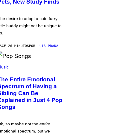
Pets, New Study Finds
he desire to adopt a cute furry
ittle buddy might not be unique to
s.
ACE 26 MINUTOS
POR
LUIS PRADA
usic
The Entire Emotional
Spectrum of Having a
Sibling Can Be
Explained in Just 4 Pop
Songs
k, so maybe not the
entire
motional spectrum, but we