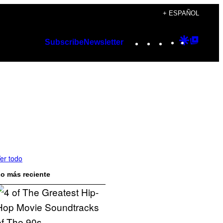
+ ESPAÑOL
Instagram
TikTok
YouTube
Google
Googl
Subscribe
Newsletter
Discover
Top
Posts
er todo
o más reciente