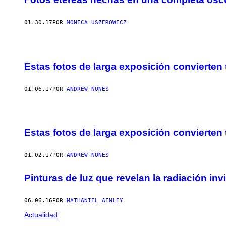
T
O
S
01.30.17
POR
MONICA USZEROWICZ
P
U
B
L
I
Estas fotos de larga exposición convierten
É
E
S
A
01.06.17
POR
ANDREW NUNES
V
E
C
L
'
Estas fotos de larga exposición convierten 
A
I
M
01.02.17
POR
ANDREW NUNES
A
B
L
Pinturas de luz que revelan la radiación in
E
A
U
06.06.16
POR
NATHANIEL AINLEY
T
O
Actualidad
R
I