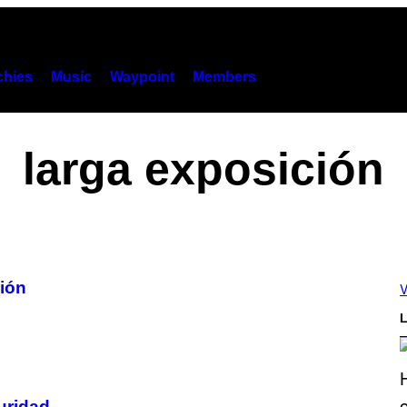
hies
Music
Waypoint
Members
larga exposición
ión
V
L
uridad