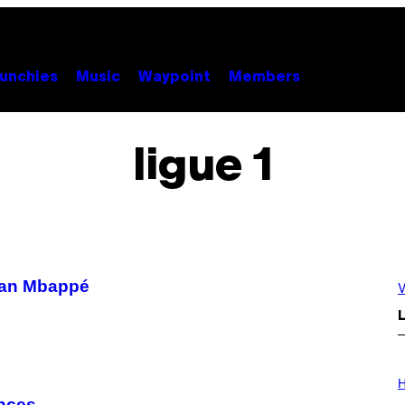
unchies
Music
Waypoint
Members
ligue 1
lian Mbappé
V
L
I
L
H
L
inces