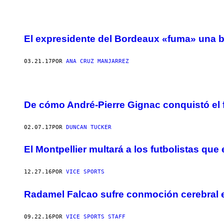
El expresidente del Bordeaux «fuma» una b
03.21.17
POR
ANA CRUZ MANJARREZ
De cómo André-Pierre Gignac conquistó el 
02.07.17
POR
DUNCAN TUCKER
El Montpellier multará a los futbolistas qu
12.27.16
POR
VICE SPORTS
Radamel Falcao sufre conmoción cerebral en
09.22.16
POR
VICE SPORTS STAFF