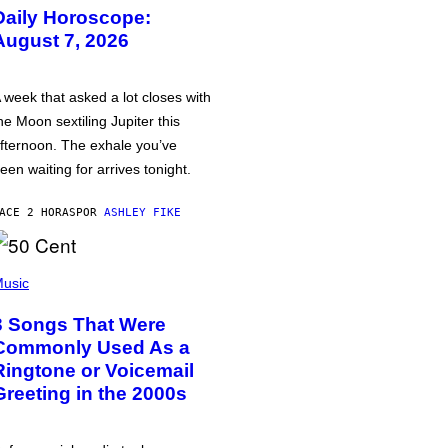
Daily Horoscope:
August 7, 2026
 week that asked a lot closes with
he Moon sextiling Jupiter this
fternoon. The exhale you’ve
een waiting for arrives tonight.
ACE 2 HORAS
POR
ASHLEY FIKE
usic
3 Songs That Were
Commonly Used As a
Ringtone or Voicemail
Greeting in the 2000s