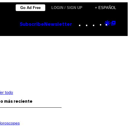
Go Ad Free
LOGIN / SIGN UP
+ ESPAÑOL
Instagram
TikTok
YouTube
Google
Goog
Subscribe
Newsletter
Discove
Top
Posts
er todo
o más reciente
oroscopes