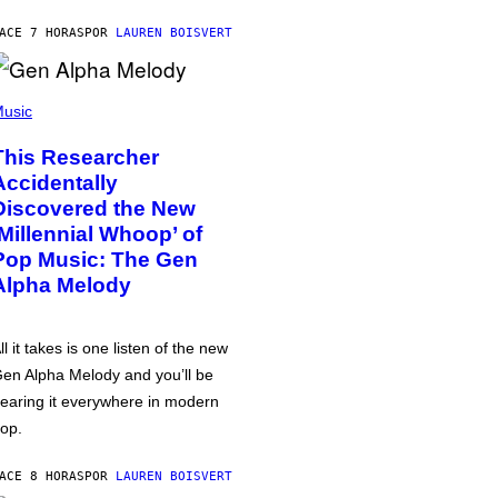
ACE 7 HORAS
POR
LAUREN BOISVERT
usic
This Researcher
Accidentally
Discovered the New
‘Millennial Whoop’ of
Pop Music: The Gen
Alpha Melody
ll it takes is one listen of the new
en Alpha Melody and you’ll be
earing it everywhere in modern
op.
ACE 8 HORAS
POR
LAUREN BOISVERT