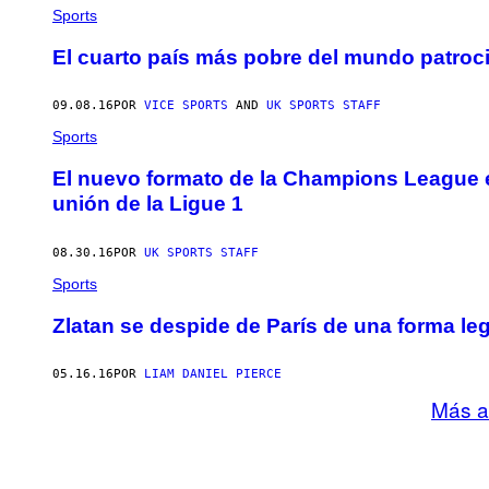
Sports
El cuarto país más pobre del mundo patroci
09.08.16
POR
VICE SPORTS
AND
UK SPORTS STAFF
Sports
El nuevo formato de la Champions League es
unión de la Ligue 1
08.30.16
POR
UK SPORTS STAFF
Sports
Zlatan se despide de París de una forma le
05.16.16
POR
LIAM DANIEL PIERCE
Más a