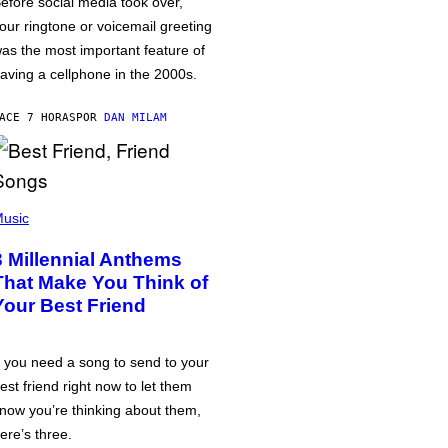
efore social media took over,
our ringtone or voicemail greeting
as the most important feature of
aving a cellphone in the 2000s.
ACE 7 HORAS
POR
DAN MILAM
usic
3 Millennial Anthems
That Make You Think of
Your Best Friend
f you need a song to send to your
est friend right now to let them
now you’re thinking about them,
ere’s three.