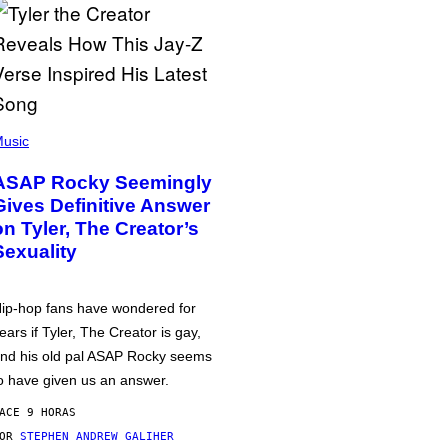
usic
ASAP Rocky Seemingly
Gives Definitive Answer
on Tyler, The Creator’s
Sexuality
ip-hop fans have wondered for
ears if Tyler, The Creator is gay,
nd his old pal ASAP Rocky seems
o have given us an answer.
ACE 9 HORAS
POR
STEPHEN ANDREW GALIHER