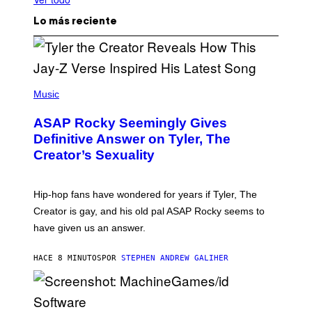
Lo más reciente
P
H
Music
O
T
ASAP Rocky Seemingly Gives
O
B
Definitive Answer on Tyler, The
Y
Creator’s Sexuality
M
O
N
I
Hip-hop fans have wondered for years if Tyler, The
C
A
Creator is gay, and his old pal ASAP Rocky seems to
S
have given us an answer.
C
H
I
HACE 8 MINUTOS
POR
STEPHEN ANDREW GALIHER
P
P
E
R
/