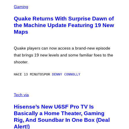
G
S
E
C
Gaming
T
R
T
E
Y
Quake Returns With Surprise Dawn of
E
I
N
the Machine Update Featuring 19 New
M
S
A
Maps
H
G
O
E
T
S
:
Quake players can now access a brand-new episode
M
A
that brings 19 new levels and some familiar foes to the
C
shooter.
H
I
N
HACE 13 MINUTOS
POR
DENNY CONNOLLY
E
G
A
M
V
E
I
Tech via
S
A
/
H
I
Hisense’s New U6SF Pro TV Is
I
D
S
Basically a Home Theater, Gaming
S
E
O
Rig, And Soundbar In One Box (Deal
N
F
S
Alert!)
T
E