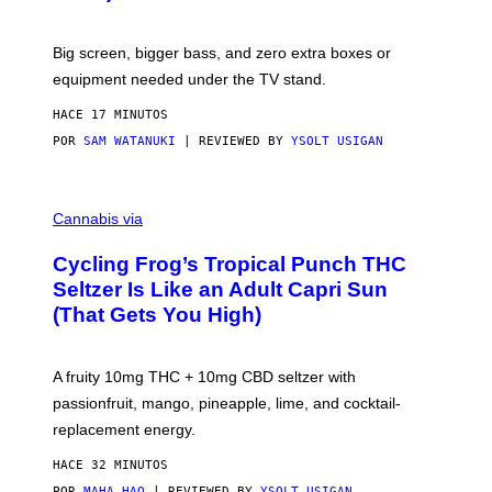
W
A
R
Big screen, bigger bass, and zero extra boxes or
E
equipment needed under the TV stand.
HACE 17 MINUTOS
POR
SAM WATANUKI
| REVIEWED BY
YSOLT USIGAN
M
A
Cannabis via
H
A
Cycling Frog’s Tropical Punch THC
H
A
Seltzer Is Like an Adult Capri Sun
Q
(That Gets You High)
F
O
R
V
A fruity 10mg THC + 10mg CBD seltzer with
I
C
passionfruit, mango, pineapple, lime, and cocktail-
E
replacement energy.
HACE 32 MINUTOS
POR
MAHA HAQ
| REVIEWED BY
YSOLT USIGAN