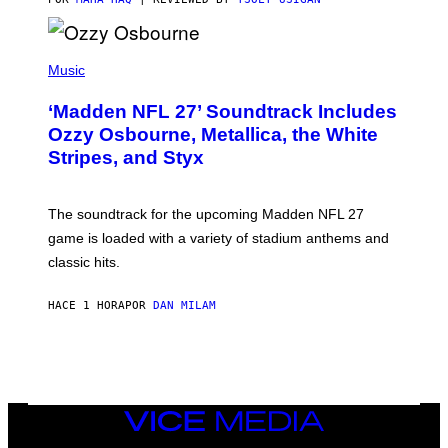
P
H
Music
O
T
‘Madden NFL 27’ Soundtrack Includes
O
B
Ozzy Osbourne, Metallica, the White
Y
Stripes, and Styx
N
I
C
K
The soundtrack for the upcoming Madden NFL 27
L
A
game is loaded with a variety of stadium anthems and
H
classic hits.
A
M
/
HACE 1 HORA
POR
DAN MILAM
G
E
T
T
Y
I
M
A
VICE
G
MEDIA
E