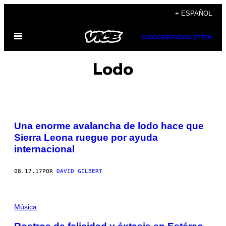
Saltar
+ ESPAÑOL
al
Abrir
contenido
SUBSCRIBE
NEWSLETTER
Menú
Lodo
Una enorme avalancha de lodo hace que
Sierra Leona ruegue por ayuda
internacional
08.17.17
POR
DAVID GILBERT
Música