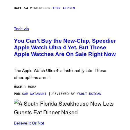
HACE 54 MINUTOS
POR
TONY ALPSEN
A
N
Tech via
O
L
You Can’t Buy the New-Chip, Speedier
D
E
Apple Watch Ultra 4 Yet, But These
R
Apple Watches Are On Sale Right Now
M
O
D
E
The Apple Watch Ultra 4 is fashionably late. These
L
,
other options aren’t.
N
O
HACE 1 HORA
T
T
POR
SAM WATANUKI
| REVIEWED BY
YSOLT USIGAN
H
E
A
P
P
L
Believe It Or Not
E
W