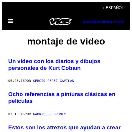
Saltar
+ ESPAÑOL
al
Abrir
contenido
SUBSCRIBE
NEWSLETTER
Menú
montaje de video
Un vídeo con los diarios y dibujos
personales de Kurt Cobain
06.23.16
POR
SERGIO PÉREZ GAVILÁN
Ocho referencias a pinturas clásicas en
películas
03.15.16
POR
GABRIELLE BRUNEY
Estos son los atrezos que ayudan a crear