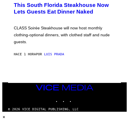
A
This South Florida Steakhouse Now
T
Lets Guests Eat Dinner Naked
C
H
U
L
CLASS Soirée Steakhouse will now host monthly
T
R
clothing-optional dinners, with clothed staff and nude
A
4
guests.
HACE 1 HORA
POR
LUIS PRADA
VICE
MEDIA
INSTAGRAM
TIKTOK
YOUTUBE
© 2026 VICE DIGITAL PUBLISHING, LLC
×