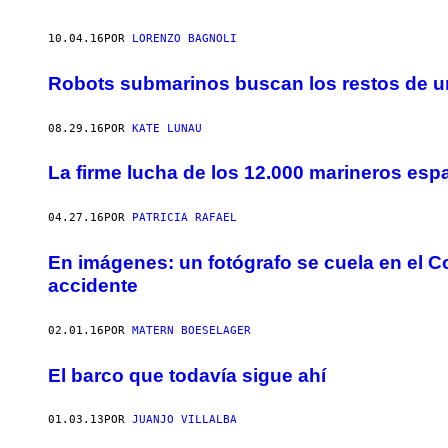
10.04.16
POR
LORENZO BAGNOLI
Robots submarinos buscan los restos de un 
08.29.16
POR
KATE LUNAU
La firme lucha de los 12.000 marineros es
04.27.16
POR
PATRICIA RAFAEL
En imágenes: un fotógrafo se cuela en el 
accidente
02.01.16
POR
MATERN BOESELAGER
El barco que todavía sigue ahí
01.03.13
POR
JUANJO VILLALBA