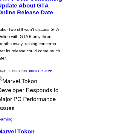
Update About GTA
Online Release Date
ake-Two still won’t discuss GTA
nline with GTA 6 only three
onths away, raising concerns
hat its release could come much
ater.
ACE 1 HORA
POR
BRENT KOEPP
Gaming
Marvel Tokon