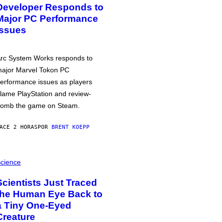
Developer Responds to
Major PC Performance
Issues
rc System Works responds to
ajor Marvel Tokon PC
erformance issues as players
lame PlayStation and review-
omb the game on Steam.
ACE 2 HORAS
POR
BRENT KOEPP
cience
Scientists Just Traced
the Human Eye Back to
a Tiny One-Eyed
Creature