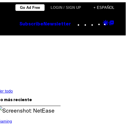
Go Ad Free
LOGIN / SIGN UP
+ ESPAÑOL
Instagram
TikTok
YouTube
Google
Goog
Subscribe
Newsletter
Discove
Top
Posts
er todo
o más reciente
Gaming