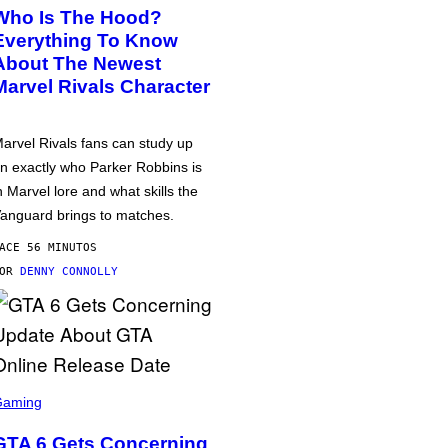
Who Is The Hood?
Everything To Know
About The Newest
Marvel Rivals Character
arvel Rivals fans can study up
n exactly who Parker Robbins is
n Marvel lore and what skills the
anguard brings to matches.
ACE 56 MINUTOS
POR
DENNY CONNOLLY
Gaming
GTA 6 Gets Concerning