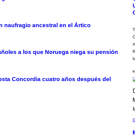
N
S
H
O
T
naufragio ancestral en el Ártico
:
T
R
O
O
C
m
K
S
t
pañoles a los que Noruega niega su pensión
T
A
l
R
G
A
H
M
Costa Concordia cuatro años después del
E
S
S
C
R
E
E