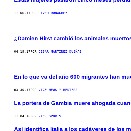
11.06.17
POR
RIVER DONAGHEY
¿Damien Hirst cambió los animales muertos
04.19.17
POR
CÉSAR MARTÍNEZ DUEÑAS
En lo que va del año 600 migrantes han muert
03.30.17
POR
VICE NEWS Y REUTERS
La portera de Gambia muere ahogada cuand
11.04.16
POR
VICE SPORTS
Así identifica Italia a los cadáveres de los