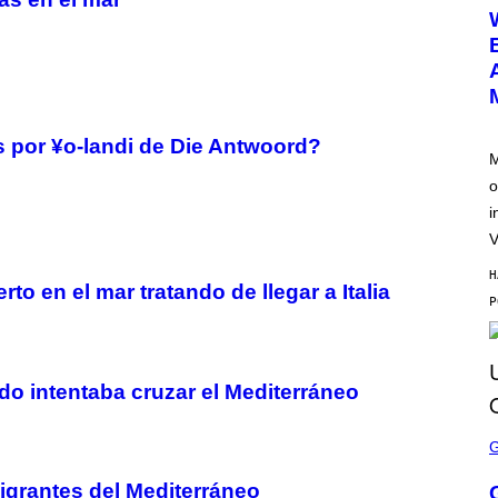
E
E
N
S
H
O
T
:
N
 por ¥o-landi de Die Antwoord?
E
M
T
o
E
A
i
S
E
V
H
o en el mar tratando de llegar a Italia
o intentaba cruzar el Mediterráneo
S
C
R
E
 migrantes del Mediterráneo
E