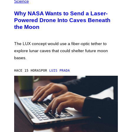
H
Science
I
O
M
T
A
Why NASA Wants to Send a Laser-
O
G
:
E
Powered Drone Into Caves Beneath
N
)
the Moon
A
S
A
;
The LUX concept would use a fiber-optic tether to
D
R
explore lunar caves that could shelter future moon
P
bases.
I
X
E
HACE 15 HORAS
POR
LUIS PRADA
L
/
G
E
T
T
Y
I
M
A
G
E
S