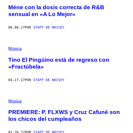
Méne con la dosis correcta de R&B
sensual en «A Lo Mejor»
06.06.17
POR
STAFF DE NOISEY
Música
Tino El Pingüino está de regreso con
«Fractúbela»
04.17.17
POR
STAFF DE NOISEY
Música
PREMIERE: P. FLXWS y Cruz Cafuné son
los chicos del cumpleaños
01.26.17
POR
STAFF DE NOISEY