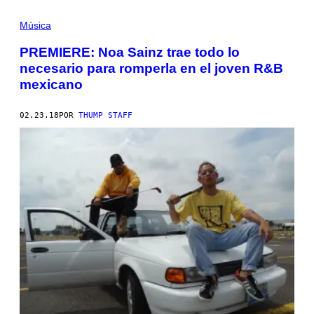
Música
PREMIERE: Noa Sainz trae todo lo
necesario para romperla en el joven R&B
mexicano
02.23.18
POR
THUMP STAFF