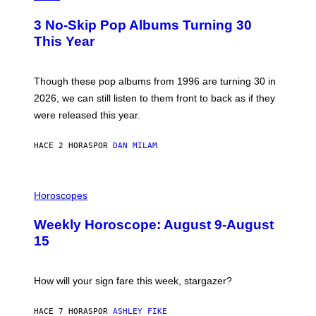
O
T
3 No-Skip Pop Albums Turning 30
O
B
This Year
Y
T
I
M
Though these pop albums from 1996 are turning 30 in
R
2026, we can still listen to them front to back as if they
O
N
were released this year.
E
Y
/
HACE 2 HORAS
POR
DAN MILAM
G
E
T
I
T
L
Horoscopes
Y
L
I
U
M
Weekly Horoscope: August 9-August
S
A
T
G
15
R
E
A
S
T
I
How will your sign fare this week, stargazer?
O
N
B
HACE 7 HORAS
POR
ASHLEY FIKE