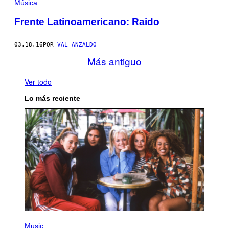
Música
Frente Latinoamericano: Raido
03.18.16
POR
VAL ANZALDO
Más antiguo
Ver todo
Lo más reciente
P
H
Music