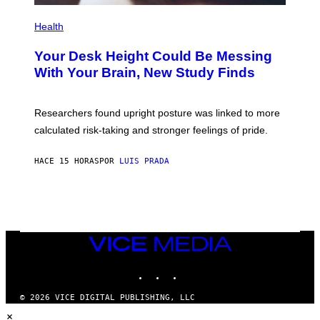
P
H
Health
O
T
Your Desk Height Could Be Messing
O
:
With Your Brain, New Study Finds
B
A
T
U
Researchers found upright posture was linked to more
H
calculated risk-taking and stronger feelings of pride.
A
N
T
HACE 15 HORAS
POR
LUIS PRADA
O
K
E
R
/
G
E
T
VICE
T
MEDIA
Y
INSTAGRAM
TIKTOK
YOUTUBE
I
M
A
© 2026 VICE DIGITAL PUBLISHING, LLC
G
×
E