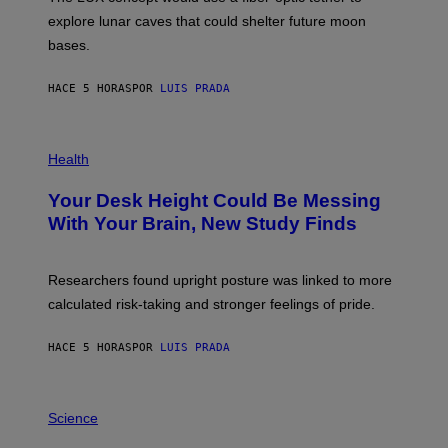
D
E
R
explore lunar caves that could shelter future moon
I
P
M
bases.
I
A
X
G
E
E
HACE 5 HORAS
POR
LUIS PRADA
L
)
/
G
E
P
T
H
Health
T
O
Y
T
I
Your Desk Height Could Be Messing
O
M
:
With Your Brain, New Study Finds
A
B
G
A
E
T
S
U
Researchers found upright posture was linked to more
H
calculated risk-taking and stronger feelings of pride.
A
N
T
HACE 5 HORAS
POR
LUIS PRADA
O
K
E
R
A
/
M
Science
G
U
E
C