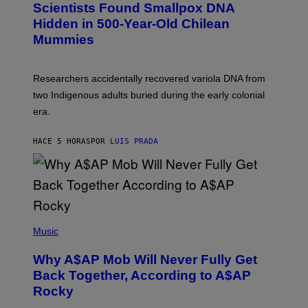
Scientists Found Smallpox DNA
T
H
T
,
Hidden in 500-Year-Old Chilean
Y
M
I
Mummies
U
M
C
A
H
G
O
Researchers accidentally recovered variola DNA from
E
L
S
D
two Indigenous adults buried during the early colonial
E
era.
R
C
H
HACE 5 HORAS
POR
LUIS PRADA
I
L
E
A
N
M
U
M
(
M
P
Music
Y
H
T
O
H
Why A$AP Mob Will Never Fully Get
T
A
O
Back Together, According to A$AP
N
B
T
Rocky
Y
H
N