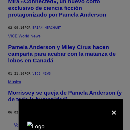
Mira «Connected», un nuevo corto
exclusivo de ciencia ficción
protagonizado por Pamela Anderson
02.09.16
POR
BRIAN MERCHANT
VICE World News
Pamela Anderson y Miley Cirus hacen
campaña para acabar con la matanza de
lobos en Canadá
01.21.16
POR
VICE NEWS
Música
Morrissey se queja de Pamela Anderson (y
de toda la humanidad)
×
06.02.14
POR
VICE STAFF
Ver todo