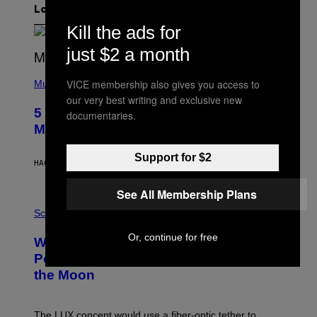
Lo más reciente
Kill the ads for
just $2 a month
(
VICE membership also gives you access to
P
Music
H
our very best writing and exclusive new
O
5 Hip-Hop Songs That Are Most
documentaries.
T
O
Memorable for Their Classic Hooks
B
Y
Support for $2
S
HACE 4 HORAS
POR
CALEB CATLIN
T
E
V
See All Membership Plans
E
P
G
H
Science
R
O
A
T
Or, continue for free
Why NASA Wants to Send a Laser-
N
O
I
:
Powered Drone Into Caves Beneath
T
N
the Moon
Z
A
/
S
W
A
I
;
The LUX concept would use a fiber-optic tether to
R