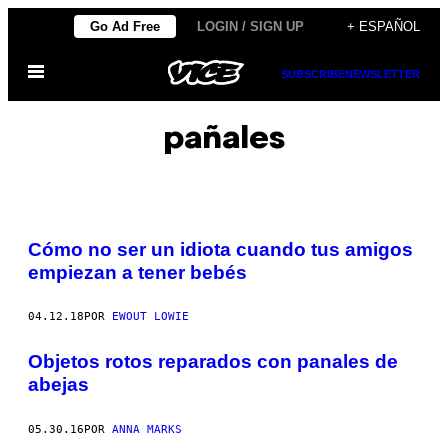
Saltar
Go Ad Free
LOGIN / SIGN UP
+ ESPAÑOL
al
Abrir
contenido
SUBSCRIBE
NEWSLETTER
Menú
pañales
Cómo no ser un idiota cuando tus amigos
empiezan a tener bebés
04.12.18
POR
EWOUT LOWIE
Objetos rotos reparados con panales de
abejas
05.30.16
POR
ANNA MARKS