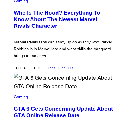
C
Gaming
O
B
R
C
A
E
Z
N
Who Is The Hood? Everything To
E
A
K
N
Know About The Newest Marvel
R
/
S
S
N
Rivals Character
H
K
B
O
I
C
T
/
U
:
G
N
Marvel Rivals fans can study up on exactly who Parker
N
E
I
E
T
Robbins is in Marvel lore and what skills the Vanguard
V
T
T
E
brings to matches.
E
Y
R
A
I
S
S
M
A
HACE 4 HORAS
POR
DENNY CONNOLLY
E
A
L
G
V
E
I
S
A
F
G
O
S
E
R
C
Gaming
T
V
R
T
E
E
Y
GTA 6 Gets Concerning Update About
V
E
I
O
N
M
GTA Online Release Date
)
S
A
H
G
O
E