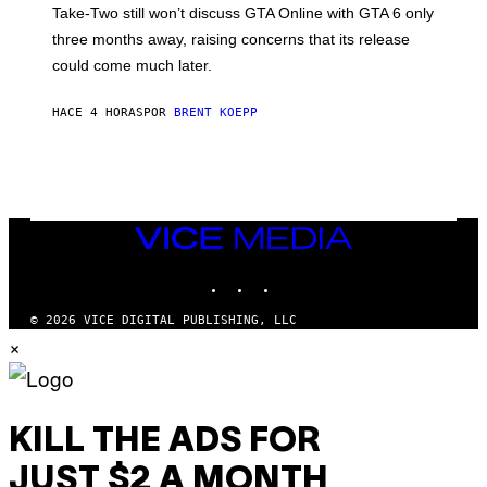
T
S
Take-Two still won’t discuss GTA Online with GTA 6 only
:
)
three months away, raising concerns that its release
R
O
could come much later.
C
K
S
HACE 4 HORAS
POR
BRENT KOEPP
T
A
R
G
A
M
E
VICE
S
MEDIA
INSTAGRAM
TIKTOK
YOUTUBE
© 2026 VICE DIGITAL PUBLISHING, LLC
×
KILL THE ADS FOR
JUST $2 A MONTH