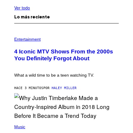
Ver todo
Lo más reciente
P
H
Entertainment
O
T
4 Iconic MTV Shows From the 2000s
O
:
You Definitely Forgot About
P
E
T
E
What a wild time to be a teen watching TV.
R
K
R
HACE 3 MINUTOS
POR
HALEY MILLER
A
M
E
R
/
G
E
(
T
P
Music
T
H
Y