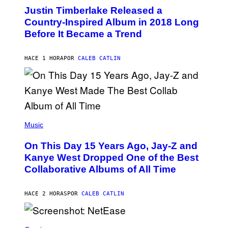
O
I
Justin Timberlake Released a
T
M
O
Country-Inspired Album in 2018 Long
A
B
G
Before It Became a Trend
Y
E
C
S
H
R
HACE 1 HORA
POR
CALEB CATLIN
I
S
T
O
P
H
E
(
R
P
Music
P
H
O
O
L
On This Day 15 Years Ago, Jay-Z and
T
K
O
Kanye West Dropped One of the Best
/
B
N
Collaborative Albums of All Time
Y
B
D
C
A
U
N
HACE 2 HORAS
POR
CALEB CATLIN
P
I
H
E
O
L
T
S
B
O