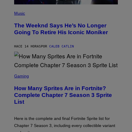
E
T
(
T
P
Music
Y
H
I
O
M
The Weeknd Says He’s No Longer
T
A
O
Going To Retire His Iconic Moniker
G
B
E
Y
S
P
)
HACE 14 HORAS
POR
CALEB CATLIN
E
D
R
O
B
E
S
C
C
Gaming
E
R
R
E
How Many Sprites Are in Fortnite?
R
E
A
N
Complete Chapter 7 Season 3 Sprite
/
S
List
G
H
E
O
T
T
T
:
Here is the complete and final Fortnite Sprite list for
Y
E
I
P
Chapter 7 Season 3, including every collectible variant
M
I
A