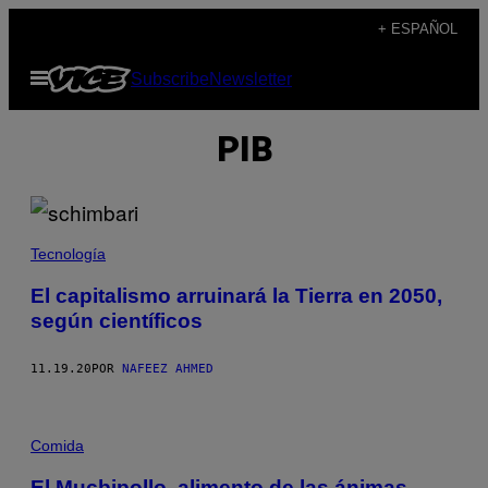
Saltar
+ ESPAÑOL
al
Abrir
Subscribe
Newsletter
contenido
Menú
PIB
Tecnología
El capitalismo arruinará la Tierra en 2050,
según científicos
11.19.20
POR
NAFEEZ AHMED
Comida
El Mucbipollo, alimento de las ánimas