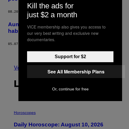
Kill the ads for
08.20.16
POR
MARTÍN ANDRADE
just $2 a month
Aunque no lo parezca, el mundo nunca
VICE membership also gives you access to
había sido tan próspero como ahora
our very best writing and exclusive new
documentaries.
05.07.16
POR
MARTÍN ANDRADE
Más antiguo
Support for $2
Ver todo
See All Membership Plans
LO MÁS RECIENTE
Or, continue for free
I
L
Horoscopes
L
U
Daily Horoscope: August 10, 2026
S