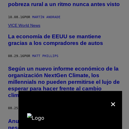
pobreza rural a un ritmo nunca antes visto
10.08.16
POR
MARTÍN ANDRADE
VICE World News
La economía de EEUU se mantiene
gracias a los compradores de autos
08.29.16
POR
MATT PHILLIPS
Según un nuevo informe económico de la
organización NextGen Climate, los
millennials no pueden permitirse el lujo de
esperar para hacer frente al cambio
climático.
×
08.25.16
POR
MIKE PEARL
Anualmente, la delincuencia le ‘roba’ 5.861
pesos a cada mexicano