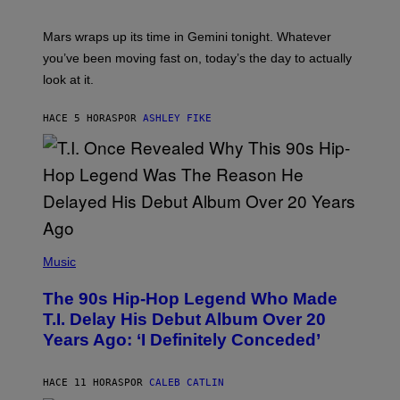
T
R
A
Mars wraps up its time in Gemini tonight. Whatever
T
I
you’ve been moving fast on, today’s the day to actually
O
look at it.
N
B
Y
HACE 5 HORAS
POR
ASHLEY FIKE
R
E
E
S
A
.
(
P
Music
H
O
The 90s Hip-Hop Legend Who Made
T
O
T.I. Delay His Debut Album Over 20
B
Years Ago: ‘I Definitely Conceded’
Y
J
O
H
HACE 11 HORAS
POR
CALEB CATLIN
N