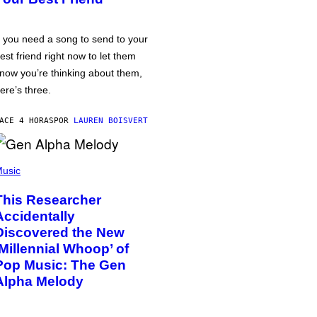
f you need a song to send to your
est friend right now to let them
now you’re thinking about them,
ere’s three.
ACE 4 HORAS
POR
LAUREN BOISVERT
usic
This Researcher
Accidentally
Discovered the New
‘Millennial Whoop’ of
Pop Music: The Gen
Alpha Melody