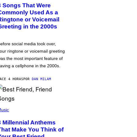
3 Songs That Were
Commonly Used As a
Ringtone or Voicemail
Greeting in the 2000s
efore social media took over,
our ringtone or voicemail greeting
as the most important feature of
aving a cellphone in the 2000s.
ACE 4 HORAS
POR
DAN MILAM
usic
3 Millennial Anthems
That Make You Think of
Your Best Friend