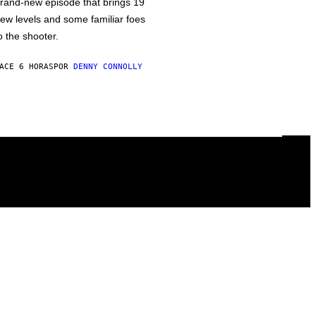
rand-new episode that brings 19
ew levels and some familiar foes
o the shooter.
ACE 6 HORAS
POR
DENNY CONNOLLY