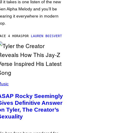
ll it takes is one listen of the new
en Alpha Melody and you’ll be
earing it everywhere in modern
op.
ACE 4 HORAS
POR
LAUREN BOISVERT
usic
ASAP Rocky Seemingly
Gives Definitive Answer
on Tyler, The Creator’s
Sexuality