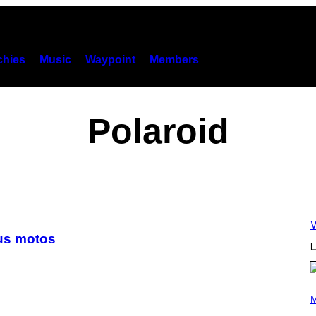
hies
Music
Waypoint
Members
Polaroid
V
sus motos
L
P
H
M
O