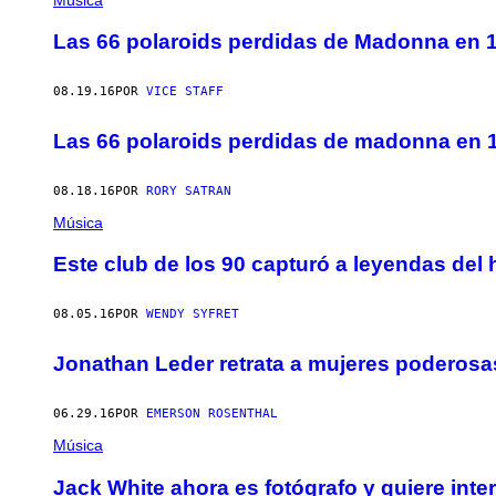
Las 66 polaroids perdidas de Madonna en 
08.19.16
POR
VICE STAFF
Las 66 polaroids perdidas de madonna en 
08.18.16
POR
RORY SATRAN
Música
Este club de los 90 capturó a leyendas del 
08.05.16
POR
WENDY SYFRET
Jonathan Leder retrata a mujeres poderosa
06.29.16
POR
EMERSON ROSENTHAL
Música
Jack White ahora es fotógrafo y quiere int