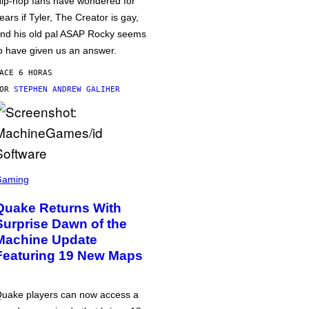
ip-hop fans have wondered for
ears if Tyler, The Creator is gay,
nd his old pal ASAP Rocky seems
o have given us an answer.
ACE 6 HORAS
POR
STEPHEN ANDREW GALIHER
Gaming
Quake Returns With
Surprise Dawn of the
Machine Update
Featuring 19 New Maps
uake players can now access a