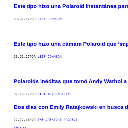
Este tipo hizo una Polaroid Instantánea par
09.01.17
POR
LIEF JOHNSON
Este tipo hizo una cámara Polaroid que ‘im
09.01.17
POR
LEIF JOHNSON
Polaroids inéditas que tomó Andy Warhol a
07.10.17
POR
KARA WEISENSTEIN
Dos días con Emily Ratajkowski en busca 
12.12.16
POR
THE CREATORS PROJECT
Música