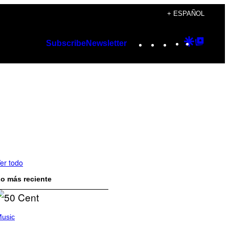
+ ESPAÑOL
Instagram
TikTok
YouTube
Google
Googl
Subscribe
Newsletter
Discover
Top
Posts
er todo
o más reciente
usic