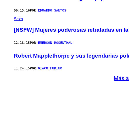
06.15.16
POR
EDUARDO SANTOS
Sexo
[NSFW] Mujeres poderosas retratadas en la
12.18.15
POR
EMERSON ROSENTHAL
Robert Mapplethorpe y sus legendarias pol
11.24.15
POR
GIACO FURINO
Más a