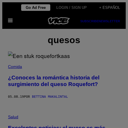
Saltar
Go Ad Free
LOGIN / SIGN UP
+ ESPAÑOL
al
Abrir
contenido
SUBSCRIBE
NEWSLETTER
Menú
quesos
Comida
¿Conoces la romántica historia del
surgimiento del queso Roquefort?
05.08.19
POR
BETTINA MAKALINTAL
Salud
Excelentes noticias: el queso es más