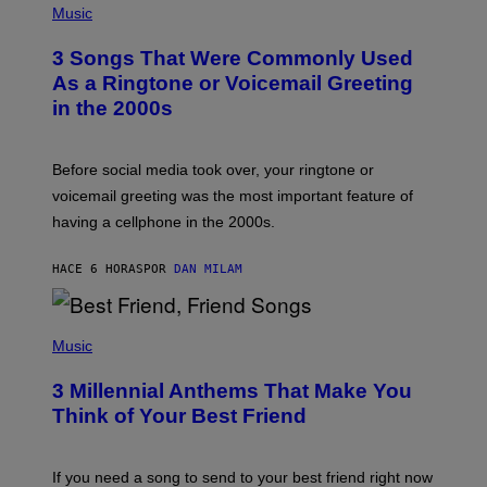
H
Music
O
T
3 Songs That Were Commonly Used
O
B
As a Ringtone or Voicemail Greeting
Y
in the 2000s
G
R
E
G
Before social media took over, your ringtone or
O
R
voicemail greeting was the most important feature of
Y
having a cellphone in the 2000s.
B
O
J
HACE 6 HORAS
POR
DAN MILAM
O
R
Q
U
P
E
H
Music
Z
O
/
T
G
3 Millennial Anthems That Make You
O
E
B
Think of Your Best Friend
T
Y
T
K
Y
E
I
V
If you need a song to send to your best friend right now
M