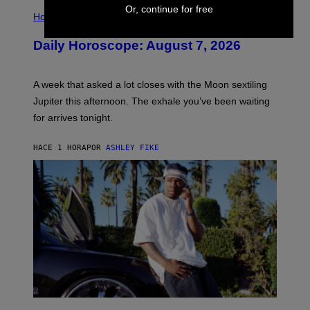
I
Or, continue for free
L
Horoscopes
L
U
Daily Horoscope: August 7, 2026
S
T
R
A
A week that asked a lot closes with the Moon sextiling
T
I
Jupiter this afternoon. The exhale you’ve been waiting
O
for arrives tonight.
N
B
Y
HACE 1 HORA
POR
ASHLEY FIKE
R
E
E
S
A
.
P