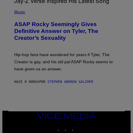
T
S
T
N
P
Y
E
H
Music
I
Y
O
M
T
A
ASAP Rocky Seemingly Gives
O
G
B
Definitive Answer on Tyler, The
E
Y
S
Creator’s Sexuality
M
)
O
N
I
Hip-hop fans have wondered for years if Tyler, The
C
A
Creator is gay, and his old pal ASAP Rocky seems to
S
have given us an answer.
C
H
I
HACE 8 HORAS
POR
STEPHEN ANDREW GALIHER
P
P
E
R
/
G
E
T
VICE
T
MEDIA
Y
INSTAGRAM
TIKTOK
YOUTUBE
I
M