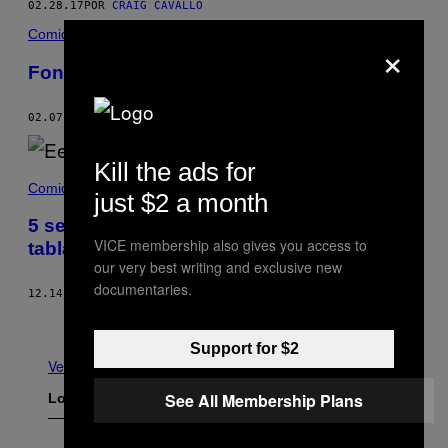
02.28.17
POR
CRAIG CAVALLO
Comida
×
Fondue clásico
02.07.17
POR
CHARLOTTE KAMIN
Kill the ads for
Comida
just $2 a month
5 sencillos consejos para armar la mejor
VICE membership also gives you access to
tabla de quesos
our very best writing and exclusive new
documentaries.
12.14.16
POR
JOHANNA DERRY
Más antiguo
Support for $2
Ver todo
See All Membership Plans
Lo más reciente