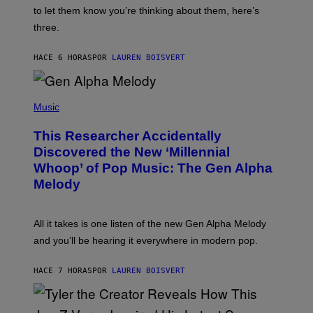
I
A
to let them know you’re thinking about them, here’s
N
G
W
three.
E
I
S
N
T
HACE 6 HORAS
POR
LAUREN BOISVERT
E
R
/
(
G
P
Music
E
H
T
O
T
This Researcher Accidentally
T
Y
O
I
Discovered the New ‘Millennial
B
M
Whoop’ of Pop Music: The Gen Alpha
Y
A
T
G
Melody
A
E
Y
S
L
F
O
O
All it takes is one listen of the new Gen Alpha Melody
R
R
and you’ll be hearing it everywhere in modern pop.
H
R
I
A
L
D
HACE 7 HORAS
POR
LAUREN BOISVERT
L
I
/
O
G
D
E
I