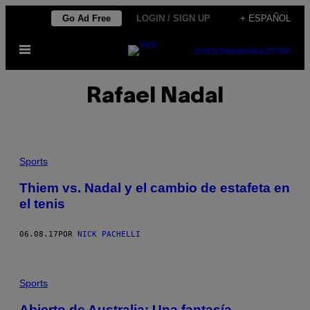
Saltar
Go Ad Free
LOGIN / SIGN UP
+ ESPAÑOL
al
Abrir
contenido
SUBSCRIBE
NEWSLETTER
Menú
Rafael Nadal
Sports
Thiem vs. Nadal y el cambio de estafeta en
el tenis
06.08.17
POR
NICK PACHELLI
Sports
Abierto de Australia: Una fantasía