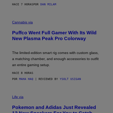
I
HACE 7 HORAS
POR
DAN MILAM
P
E
R
C
E
O
Cannabis via
N
U
/
R
G
Puffco Went Full Gamer With Its Wild
T
E
E
T
New Plasma Peak Pro Colorway
S
T
Y
Y
O
I
F
M
The limited-edition smart rig comes with custom glass,
P
A
a matching chamber, and enough accessories to outfit
U
G
F
E
an entire gaming setup.
F
S
C
HACE 8 HORAS
O
POR
MAHA HAQ
| REVIEWED BY
YSOLT USIGAN
V
I
Life via
A
P
Pokemon and Adidas Just Revealed
O
K