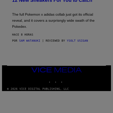
12 New Sneakers For You to Catch
E
M
O
N
The full Pokemon x adidas collab just got its official
/
reveal, and it covers a surprisngly wide swath of the
A
D
Pokedex.
I
D
HACE 8 HORAS
A
S
POR
SAM WATANUKI
| REVIEWED BY
YSOLT USIGAN
/
N
I
N
T
E
N
VICE
D
MEDIA
O
INSTAGRAM
TIKTOK
YOUTUBE
© 2026 VICE DIGITAL PUBLISHING, LLC