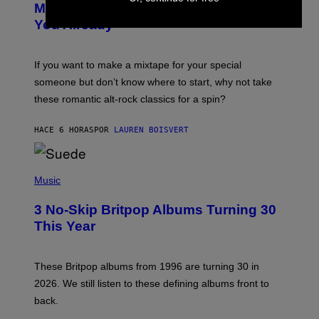
O
Mixtape for Your Boo? I Made It for
B
You Already
Y
M
I
C
If you want to make a mixtape for your special
K
H
someone but don’t know where to start, why not take
U
these romantic alt-rock classics for a spin?
T
S
O
HACE 6 HORAS
POR
LAUREN BOISVERT
N
/
R
E
P
D
H
Music
F
O
E
T
R
3 No-Skip Britpop Albums Turning 30
O
N
B
This Year
S
Y
)
N
I
E
These Britpop albums from 1996 are turning 30 in
L
2026. We still listen to these defining albums front to
S
V
back.
A
N