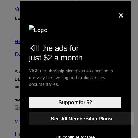
×
Ver todo
Lo más reciente
I
L
Horoscopes
Kill the ads for
L
U
Daily Horoscope: August 6, 2026
S
just $2 a month
T
R
A
VICE membership also gives you access to
Saturn trines the Sun today and Venus comes home to
T
our very best writing and exclusive new
I
Libra. Whatever you’ve been building just got its
O
documentaries.
confirmation.
N
B
Y
HACE 44 MINUTOS
POR
ASHLEY FIKE
R
Support for $2
E
E
S
(
See All Membership Plans
A
P
Music
.
H
O
Looking For the Perfect Alt-Rock
T
Or, continue for free