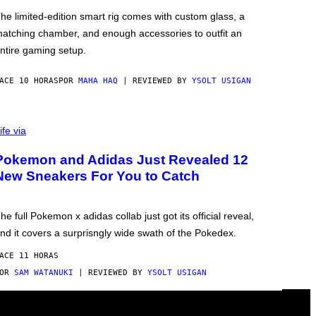
he limited-edition smart rig comes with custom glass, a
atching chamber, and enough accessories to outfit an
ntire gaming setup.
ACE 10 HORAS
POR
MAHA HAQ
| REVIEWED BY
YSOLT USIGAN
ife via
Pokemon and Adidas Just Revealed 12
New Sneakers For You to Catch
he full Pokemon x adidas collab just got its official reveal,
nd it covers a surprisngly wide swath of the Pokedex.
ACE 11 HORAS
POR
SAM WATANUKI
| REVIEWED BY
YSOLT USIGAN