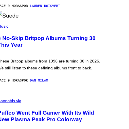
ACE 9 HORAS
POR
LAUREN BOISVERT
usic
3 No-Skip Britpop Albums Turning 30
This Year
hese Britpop albums from 1996 are turning 30 in 2026.
e still listen to these defining albums front to back.
ACE 9 HORAS
POR
DAN MILAM
annabis via
Puffco Went Full Gamer With Its Wild
New Plasma Peak Pro Colorway