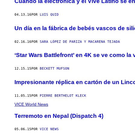
Cuando la electrónica y el Vive Latino se e
04.13.16
POR
LUIS QUID
Un día en la fábrica de bebés vascos de sil
02.16.16
POR
SARA LÓPEZ DE PARIZA Y MACARENA TEJADA
‘Star Wars Battlefront’ en 4K se ve como la v
12.15.15
POR
BECKETT MUFSON
Impresionante réplica en cartón de un Linc
11.05.15
POR
PIERRE BERTHELOT KLECK
VICE World News
Terremoto en Nepal (Dispatch 4)
05.06.15
POR
VICE NEWS