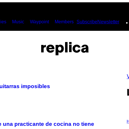
ies
Music
Waypoint
Members
Subscribe
Newsletter
replica
uitarras imposibles
I
L
H
e una practicante de cocina no tiene
L