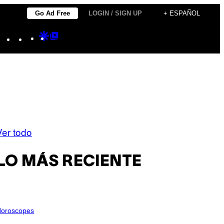
Go Ad Free
LOGIN / SIGN UP
+ ESPAÑOL
Instagram
TikTok
YouTube
Google
Google
Discover
Top
Posts
Ver todo
LO MÁS RECIENTE
oroscopes