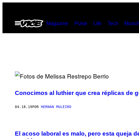
Saltar
al
Abrir
Magazine
Pulse
Life
Tech
Munch
contenido
Menú
Conocimos al luthier que crea réplicas de g
04.18.19
POR
HERNÁN MULEIRO
El acoso laboral es malo, pero esta queja d