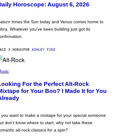
Daily Horoscope: August 6, 2026
aturn trines the Sun today and Venus comes home to
ibra. Whatever you’ve been building just got its
onfirmation.
ACE 3 HORAS
POR
ASHLEY FIKE
usic
Looking For the Perfect Alt-Rock
Mixtape for Your Boo? I Made It for You
Already
f you want to make a mixtape for your special someone
ut don’t know where to start, why not take these
omantic alt-rock classics for a spin?