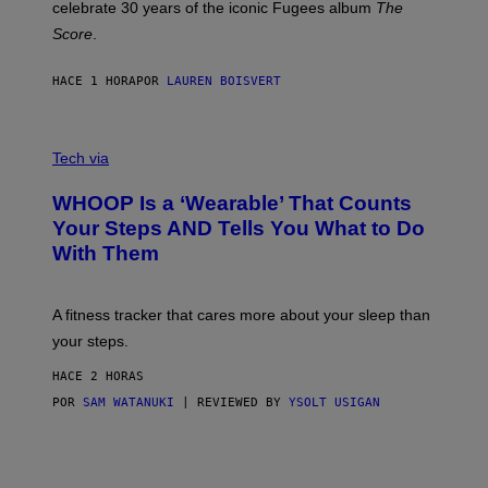
celebrate 30 years of the iconic Fugees album
The
C
H
Score
.
A
N
P
HACE 1 HORA
POR
LAUREN BOISVERT
H
O
T
V
O
I
G
Tech via
A
R
W
A
WHOOP Is a ‘Wearable’ That Counts
H
P
O
H
Your Steps AND Tells You What to Do
O
Y
With Them
P
/
G
E
T
A fitness tracker that cares more about your sleep than
T
Y
your steps.
I
M
HACE 2 HORAS
A
G
POR
SAM WATANUKI
| REVIEWED BY
YSOLT USIGAN
E
S
)