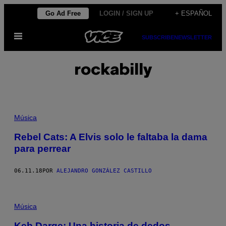
Saltar
Go Ad Free
LOGIN / SIGN UP
+ ESPAÑOL
al
Abrir
contenido
SUBSCRIBE
NEWSLETTER
Menú
rockabilly
Música
Rebel Cats: A Elvis solo le faltaba la dama
para perrear
06.11.18
POR
ALEJANDRO GONZÁLEZ CASTILLO
Música
Keb Darge: Una historia de dedos