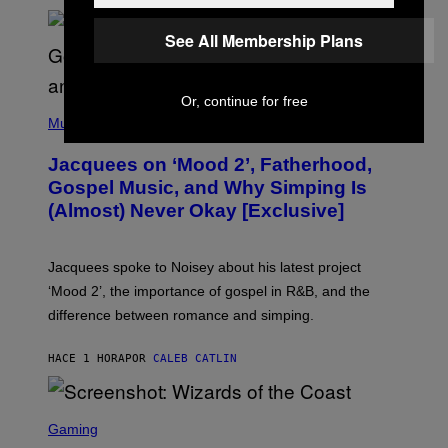
G
O
See All Membership Plans
Or, continue for free
(
P
Music
H
O
Jacquees on ‘Mood 2’, Fatherhood,
T
O
Gospel Music, and Why Simping Is
V
(Almost) Never Okay [Exclusive]
I
A
C
A
Jacquees spoke to Noisey about his latest project
M
K
‘Mood 2’, the importance of gospel in R&B, and the
I
difference between romance and simping.
R
K
)
HACE 1 HORA
POR
CALEB CATLIN
S
C
Gaming
R