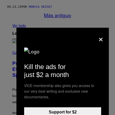
09.23.15
POR
MONICA HEISEY
Más antiguo
Ver todo
×
Lo más reciente
S
C
Gaming
R
E
Pokémon GO Fire and Ice Hatch Day
E
Kill the ads for
N
Event Guide – All Bonuses and
S
just $2 a month
Special Hatches
H
O
T
VICE membership also gives you access to
:
Pokemon GO players can check out the upcoming
our very best writing and exclusive new
P
O
bonuses and Timed Research to start preparing for this
documentaries.
K
weekend’s big event.
E
M
O
Support for $2
HACE 53 MINUTOS
POR
DENNY CONNOLLY
N