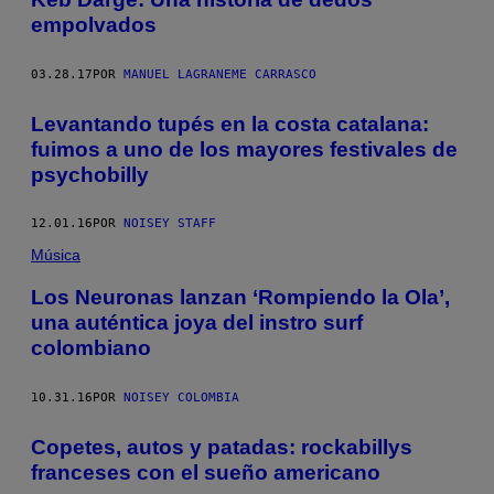
empolvados
03.28.17
POR
MANUEL LAGRANEME CARRASCO
Levantando tupés en la costa catalana:
fuimos a uno de los mayores festivales de
psychobilly
12.01.16
POR
NOISEY STAFF
Música
Los Neuronas lanzan ‘Rompiendo la Ola’,
una auténtica joya del instro surf
colombiano
10.31.16
POR
NOISEY COLOMBIA
Copetes, autos y patadas: rockabillys
franceses con el sueño americano