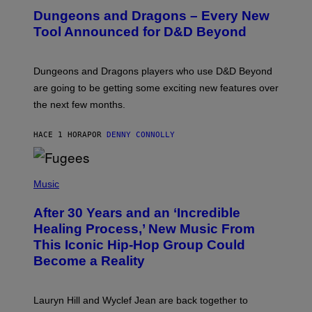
E
Dungeons and Dragons – Every New
E
N
Tool Announced for D&D Beyond
S
H
O
T
Dungeons and Dragons players who use D&D Beyond
:
are going to be getting some exciting new features over
W
I
the next few months.
Z
A
R
HACE 1 HORA
POR
DENNY CONNOLLY
D
S
O
(
F
P
Music
T
H
H
O
E
After 30 Years and an ‘Incredible
T
C
O
O
Healing Process,’ New Music From
B
A
This Iconic Hip-Hop Group Could
Y
S
J
T
Become a Reality
E
R
E
M
Lauryn Hill and Wyclef Jean are back together to
Y