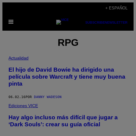
Saltar
+ ESPAÑOL
al
Abrir
contenido
SUBSCRIBE
NEWSLETTER
Menú
RPG
Actualidad
El hijo de David Bowie ha dirigido una
película sobre Warcraft y tiene muy buena
pinta
06.02.16
POR
DANNY WADESON
Ediciones VICE
Hay algo incluso más difícil que jugar a
‘Dark Souls’: crear su guía oficial