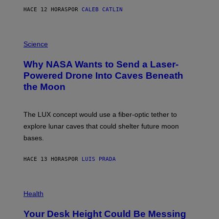
S
HACE 12 HORAS
POR
CALEB CATLIN
T
E
V
E
P
G
H
Science
R
O
A
T
Why NASA Wants to Send a Laser-
N
O
I
:
Powered Drone Into Caves Beneath
T
N
the Moon
Z
A
/
S
W
A
I
;
The LUX concept would use a fiber-optic tether to
R
D
E
R
explore lunar caves that could shelter future moon
I
P
M
bases.
I
A
X
G
E
E
HACE 13 HORAS
POR
LUIS PRADA
L
)
/
G
E
P
T
H
Health
T
O
Y
T
I
Your Desk Height Could Be Messing
O