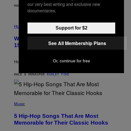
Y
our very best writing and exclusive new
/
HACE 11 MINUTOS
POR
DAN MILAM
G
documentaries.
E
T
I
T
L
Horoscopes
Y
Support for $2
L
I
U
M
Weekly Horoscope: August 9-August
S
A
See All Membership Plans
T
G
15
R
E
A
S
T
Or, continue for free
I
How will your sign fare this week, stargazer?
O
N
B
HACE 6 HORAS
POR
ASHLEY FIKE
Y
R
E
E
S
(
A
P
Music
H
O
5 Hip-Hop Songs That Are Most
T
O
Memorable for Their Classic Hooks
B
Y