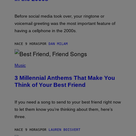
R
E
G
Before social media took over, your ringtone or
O
R
voicemail greeting was the most important feature of
Y
having a cellphone in the 2000s.
B
O
J
HACE 9 HORAS
POR
DAN MILAM
O
R
Q
U
P
E
H
Music
Z
O
/
T
G
3 Millennial Anthems That Make You
O
E
B
Think of Your Best Friend
T
Y
T
K
Y
E
I
V
If you need a song to send to your best friend right now
M
I
A
to let them know you’re thinking about them, here’s
N
G
W
three.
E
I
S
N
T
HACE 9 HORAS
POR
LAUREN BOISVERT
E