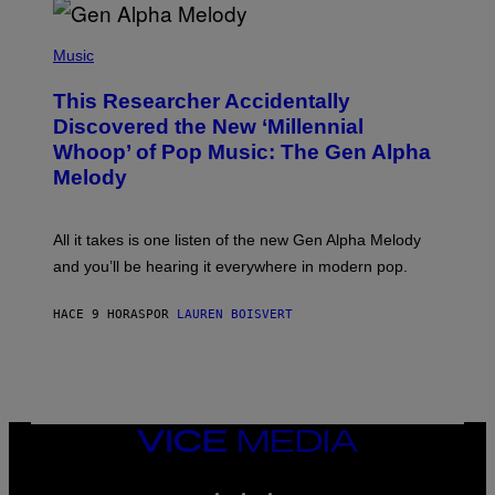
R
/
(
G
P
Music
E
H
T
O
T
This Researcher Accidentally
T
Y
O
I
Discovered the New ‘Millennial
B
M
Whoop’ of Pop Music: The Gen Alpha
Y
A
T
G
Melody
A
E
Y
S
L
F
O
O
All it takes is one listen of the new Gen Alpha Melody
R
R
and you’ll be hearing it everywhere in modern pop.
H
R
I
A
L
D
HACE 9 HORAS
POR
LAUREN BOISVERT
L
I
/
O
G
D
E
I
T
S
T
N
Y
E
I
Y
VICE
M
MEDIA
A
INSTAGRAM
TIKTOK
YOUTUBE
G