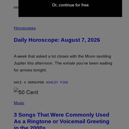
Or, continue for free
HACE 2 HORAS
POR
EMMA GARLAND
I
L
Horoscopes
L
U
Daily Horoscope: August 7, 2026
S
T
R
A
A week that asked a lot closes with the Moon sextiling
T
I
Jupiter this afternoon. The exhale you’ve been waiting
O
for arrives tonight.
N
B
Y
HACE 4 HORAS
POR
ASHLEY FIKE
R
E
E
S
P
A
H
Music
.
O
T
3 Songs That Were Commonly Used
O
B
As a Ringtone or Voicemail Greeting
Y
in the 2000s
G