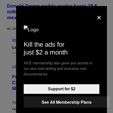
Donald Trump podría perder hasta 78.5
×
millones de dólares por hacer enojar a los
mexicanos
06.30.15
POR
DANIEL HERNANDEZ
Ver todo
Kill the ads for
Lo más reciente
just $2 a month
I
VICE membership also gives you access to
M
Life
our very best writing and exclusive new
A
documentaries.
G
Fully-Automated Luxury Space
E
:
Capitalism—This Week on VICE:
N
Members Only
I
Support for $2
C
K
D
See All Membership Plans
The war between the old world and the new world
O
V
rages on, behind the paywall this week.
E