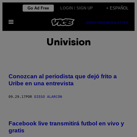
Saltar
Go Ad Free
LOGIN / SIGN UP
+ ESPAÑOL
al
Abrir
contenido
SUBSCRIBE
NEWSLETTER
Menú
Univision
Conozcan al periodista que dejó frito a
Uribe en una entrevista
09.29.17
POR
DIEGO ALARCÓN
Facebook live transmitirá futbol en vivo y
gratis