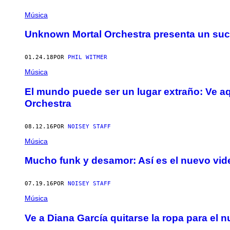
Música
Unknown Mortal Orchestra presenta un suci
01.24.18
POR
PHIL WITMER
Música
El mundo puede ser un lugar extraño: Ve a
Orchestra
08.12.16
POR
NOISEY STAFF
Música
Mucho funk y desamor: Así es el nuevo vi
07.19.16
POR
NOISEY STAFF
Música
Ve a Diana García quitarse la ropa para e