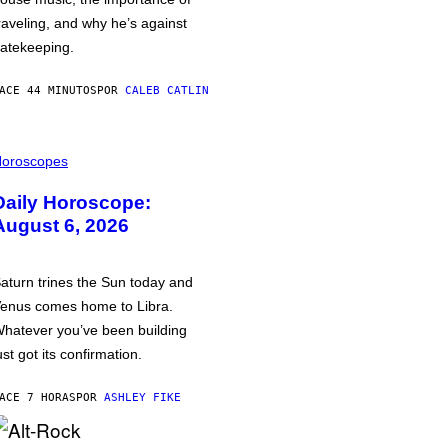
raveling, and why he’s against
atekeeping.
ACE 44 MINUTOS
POR
CALEB CATLIN
oroscopes
Daily Horoscope:
August 6, 2026
aturn trines the Sun today and
enus comes home to Libra.
hatever you’ve been building
ust got its confirmation.
ACE 7 HORAS
POR
ASHLEY FIKE