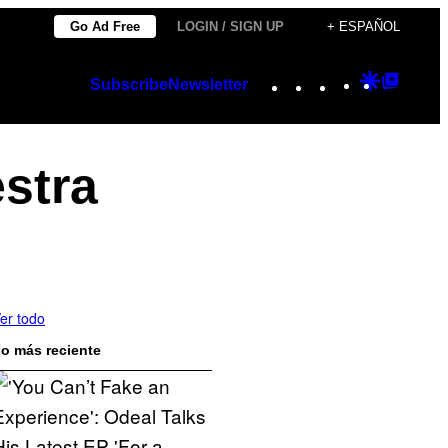
Go Ad Free
LOGIN / SIGN UP
+ ESPAÑOL
Instagram
TikTok
YouTube
Google
Googl
Subscribe
Newsletter
Discover
Top
Posts
stra
er todo
o más reciente