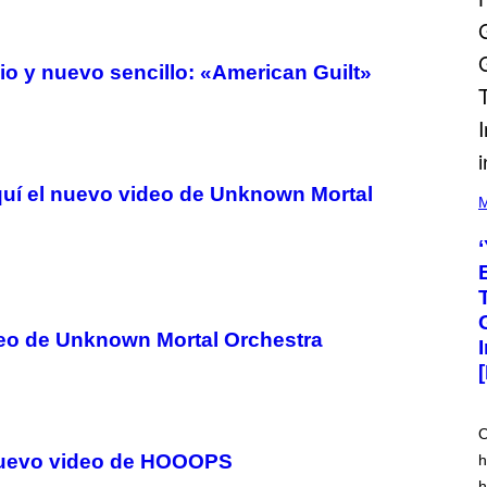
o y nuevo sencillo: «American Guilt»
(
quí el nuevo video de Unknown Mortal
P
M
H
O
T
O
V
I
A
M
deo de Unknown Mortal Orchestra
A
R
K
C
L
E
O
N
l nuevo video de HOOOPS
h
N
O
h