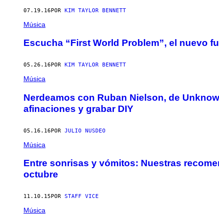
07.19.16
POR
KIM TAYLOR BENNETT
Música
Escucha “First World Problem”, el nuevo 
05.26.16
POR
KIM TAYLOR BENNETT
Música
Nerdeamos con Ruban Nielson, de Unknown 
afinaciones y grabar DIY
05.16.16
POR
JULIO NUSDEO
Música
Entre sonrisas y vómitos: Nuestras recomen
octubre
11.10.15
POR
STAFF VICE
Música