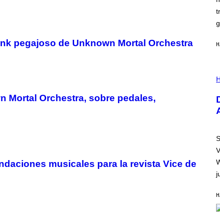
N
)
t
g
funk pegajoso de Unknown Mortal Orchestra
H
I
L
H
L
U
Mortal Orchestra, sobre pedales,
S
T
R
A
T
I
S
O
V
N
B
W
daciones musicales para la revista Vice de
Y
j
R
E
E
H
S
A
.