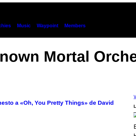
hies
Music
Waypoint
Members
nown Mortal Orche
V
esto a «Oh, You Pretty Things» de David
L