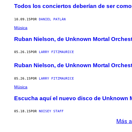
Todos los conciertos deberían de ser com
10.09.15
POR
DANIEL PATLÁN
Música
Ruban Nielson, de Unknown Mortal Orchestra
05.26.15
POR
LARRY FITZMAURICE
Ruban Nielson, de Unknown Mortal Orchestra
05.26.15
POR
LARRY FITZMAURICE
Música
Escucha aquí el nuevo disco de Unknown Mo
05.18.15
POR
NOISEY STAFF
Más a