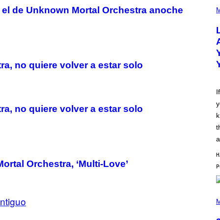
(
o el de Unknown Mortal Orchestra anoche
P
M
H
O
T
O
B
Y
M
, no quiere volver a estar solo
I
C
K
H
I
U
y
T
, no quiere volver a estar solo
S
k
O
N
t
/
a
R
E
H
D
rtal Orchestra, ‘Multi-Love’
F
E
R
N
S
P
ntiguo
)
H
M
O
T