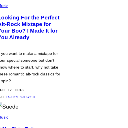
usic
Looking For the Perfect
Alt-Rock Mixtape for
Your Boo? I Made It for
You Already
f you want to make a mixtape for
our special someone but don’t
now where to start, why not take
hese romantic alt-rock classics for
 spin?
ACE 12 HORAS
POR
LAUREN BOISVERT
usic