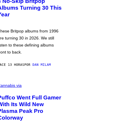
3 No-Skip Britpop
Albums Turning 30 This
Year
hese Britpop albums from 1996
re turning 30 in 2026. We still
isten to these defining albums
ront to back.
ACE 13 HORAS
POR
DAN MILAM
annabis via
Puffco Went Full Gamer
With Its Wild New
Plasma Peak Pro
Colorway