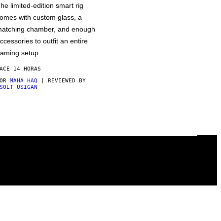
he limited-edition smart rig
omes with custom glass, a
atching chamber, and enough
ccessories to outfit an entire
aming setup.
ACE 14 HORAS
POR
MAHA HAQ
| REVIEWED BY
SOLT USIGAN