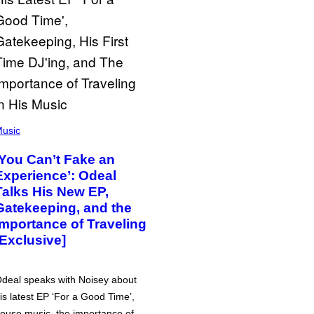
usic
‘You Can’t Fake an
Experience’: Odeal
Talks His New EP,
Gatekeeping, and the
Importance of Traveling
[Exclusive]
deal speaks with Noisey about
is latest EP ‘For a Good Time’,
ouse music, the importance of