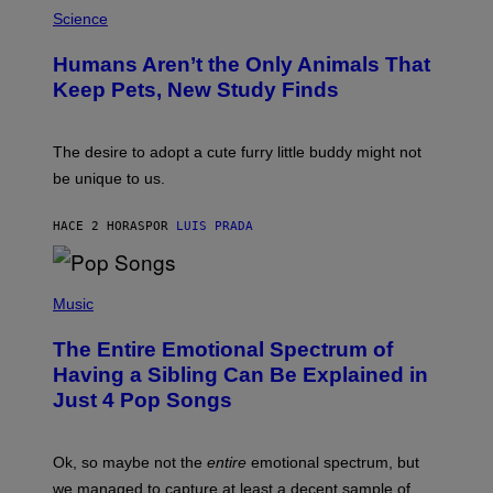
A
H
Science
R
O
C
T
I
Humans Aren’t the Only Animals That
O
A
:
/
Keep Pets, New Study Finds
I
P
J
I
D
C
E
O
The desire to adopt a cute furry little buddy might not
M
T
be unique to us.
A
/
/
G
G
A
HACE 2 HORAS
POR
LUIS PRADA
E
M
T
M
T
A
Y
-
(
I
R
P
Music
M
A
H
A
P
O
The Entire Emotional Spectrum of
G
H
T
E
O
O
Having a Sibling Can Be Explained in
S
V
B
Just 4 Pop Songs
I
Y
A
J
G
O
E
H
Ok, so maybe not the
entire
emotional spectrum, but
T
A
T
L
we managed to capture at least a decent sample of