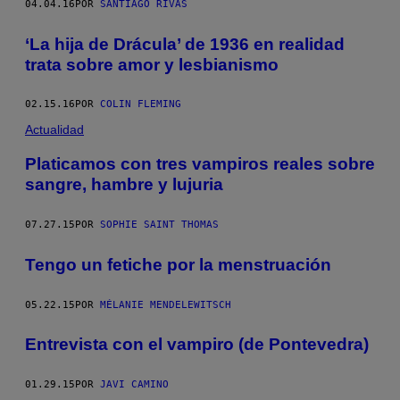
04.04.16
POR
SANTIAGO RIVAS
‘La hija de Drácula’ de 1936 en realidad
trata sobre amor y lesbianismo
02.15.16
POR
COLIN FLEMING
Actualidad
Platicamos con tres vampiros reales sobre
sangre, hambre y lujuria
07.27.15
POR
SOPHIE SAINT THOMAS
Tengo un fetiche por la menstruación
05.22.15
POR
MÉLANIE MENDELEWITSCH
Entrevista con el vampiro (de Pontevedra)
01.29.15
POR
JAVI CAMINO