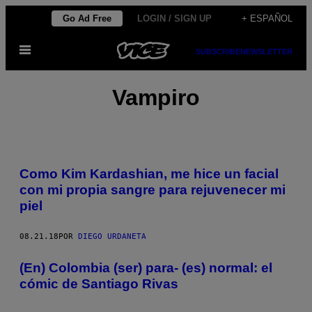
Saltar
Go Ad Free
LOGIN / SIGN UP
+ ESPAÑOL
al
Abrir
contenido
SUBSCRIBE
NEWSLETTER
Menú
Vampiro
Como Kim Kardashian, me hice un facial
con mi propia sangre para rejuvenecer mi
piel
08.21.18
POR
DIEGO URDANETA
(En) Colombia (ser) para- (es) normal: el
cómic de Santiago Rivas