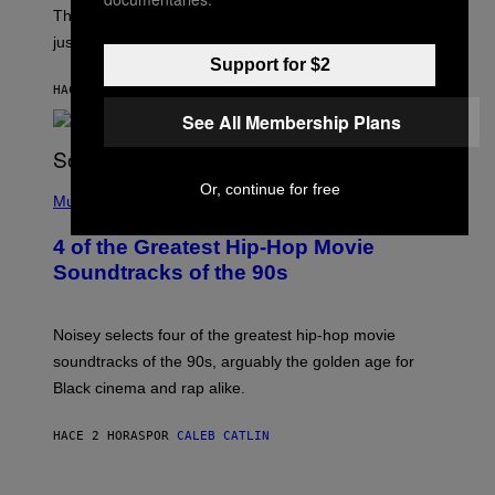
The
Cheaters
moment was allegedly staged, but is this
just one example where reality tv went too far?
Support for $2
HACE 42 MINUTOS
POR
HALEY MILLER
See All Membership Plans
(
Or, continue for free
P
Music
H
O
4 of the Greatest Hip-Hop Movie
T
O
Soundtracks of the 90s
B
Y
P
O
Noisey selects four of the greatest hip-hop movie
O
soundtracks of the 90s, arguably the golden age for
L
A
Black cinema and rap alike.
R
N
A
HACE 2 HORAS
POR
CALEB CATLIN
L
/
G
P