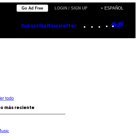
Go Ad Free
LOGIN / SIGN UP
+ ESPAÑOL
Instagram
TikTok
YouTube
Google
Goog
Subscribe
Newsletter
Discove
Top
Posts
er todo
o más reciente
usic