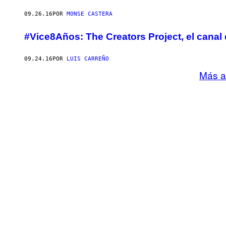
09.26.16
POR
MONSE CASTERA
#Vice8Años: The Creators Project, el canal d
09.24.16
POR
LUIS CARREÑO
Más a