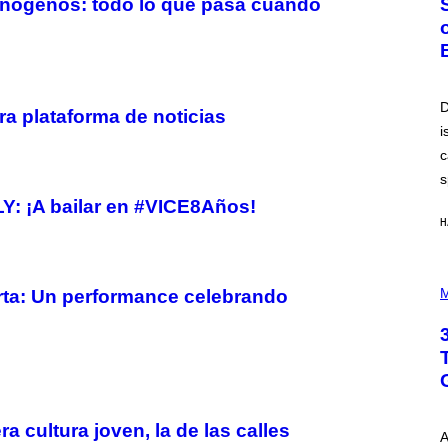
inógenos: todo lo que pasa cuando
O
B
E
R
T
O
P
D
a plataforma de noticias
A
i
N
U
c
C
C
s
I
Y: ¡A bailar en #VICE8Años!
–
C
H
O
R
B
P
I
H
M
ta: Un performance celebrando
S
O
/
T
C
O
O
I
R
L
B
L
I
U
S
S
V
T
 cultura joven, la de las calles
I
A
R
A