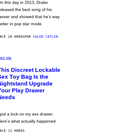
n this day in 2013, Drake
eleased the best song of his
areer and showed that he’s way
etter in pop star mode.
ACE 10 HORAS
POR
CALEB CATLIN
ex via
This Discreet Lockable
Sex Toy Bag Is the
Nightstand Upgrade
Your Play Drawer
Needs
 put a lock on my sex drawer.
ere’s what actually happened.
ACE 11 HORAS