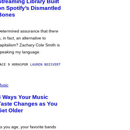
Streaming Library Built
on Spotify’s Dismantled
Bones
etermined assurance that there
s, in fact, an alternative to
apitalism? Zachary Cole Smith is
peaking my language.
ACE 9 HORAS
POR
LAUREN BOISVERT
usic
3 Ways Your Music
Taste Changes as You
Get Older
s you age, your favorite bands