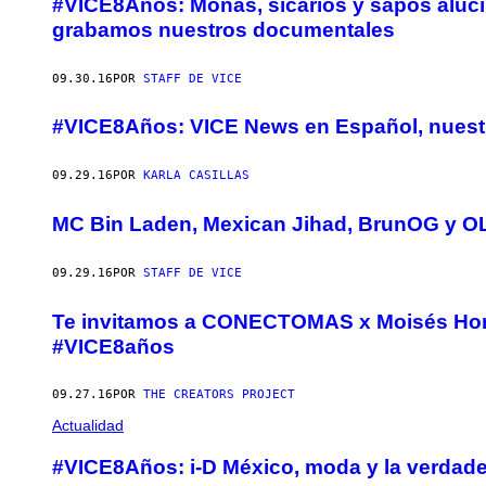
#VICE8Años: Monas, sicarios y sapos aluc
grabamos nuestros documentales
09.30.16
POR
STAFF DE VICE
#VICE8Años: VICE News en Español, nuestr
09.29.16
POR
KARLA CASILLAS
MC Bin Laden, Mexican Jihad, BrunOG y OL
09.29.16
POR
STAFF DE VICE
Te invitamos a CONECTOMAS x Moisés Hor
#VICE8años
09.27.16
POR
THE CREATORS PROJECT
Actualidad
#VICE8Años: i-D México, moda y la verdadera