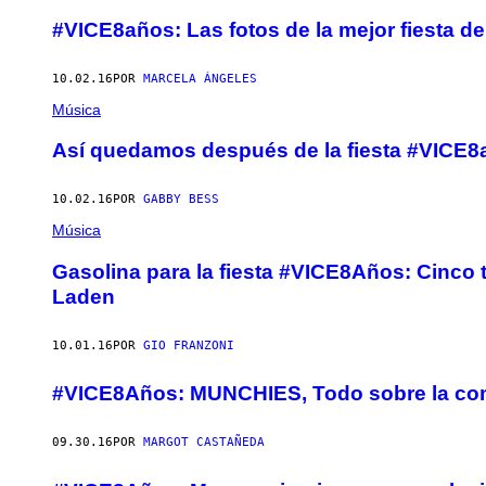
#VICE8años: Las fotos de la mejor fiesta de
10.02.16
POR
MARCELA ÁNGELES
Música
Así quedamos después de la fiesta #VICE8
10.02.16
POR
GABBY BESS
Música
Gasolina para la fiesta #VICE8Años: Cinco 
Laden
10.01.16
POR
GIO FRANZONI
#VICE8Años: MUNCHIES, Todo sobre la comid
09.30.16
POR
MARGOT CASTAÑEDA