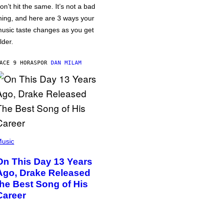
on’t hit the same. It’s not a bad
hing, and here are 3 ways your
usic taste changes as you get
lder.
ACE 9 HORAS
POR
DAN MILAM
usic
On This Day 13 Years
Ago, Drake Released
the Best Song of His
Career