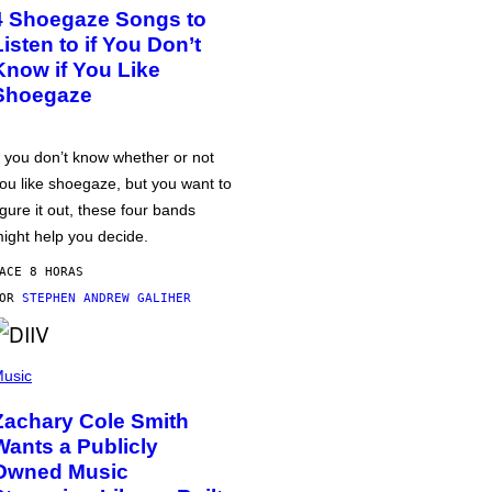
4 Shoegaze Songs to
Listen to if You Don’t
Know if You Like
Shoegaze
f you don’t know whether or not
ou like shoegaze, but you want to
igure it out, these four bands
ight help you decide.
ACE 8 HORAS
POR
STEPHEN ANDREW GALIHER
usic
Zachary Cole Smith
Wants a Publicly
Owned Music