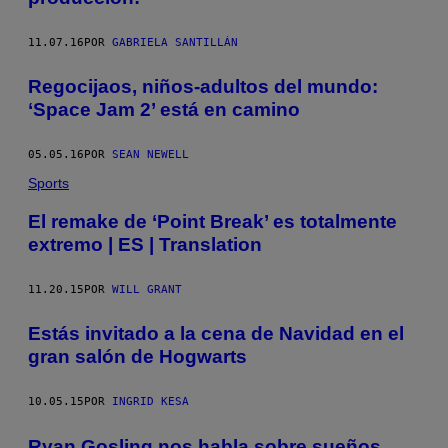
11.07.16
POR
GABRIELA SANTILLÁN
Regocijaos, niños-adultos del mundo:
‘Space Jam 2’ está en camino
05.05.16
POR
SEAN NEWELL
Sports
El remake de ‘Point Break’ es totalmente
extremo | ES | Translation
11.20.15
POR
WILL GRANT
Estás invitado a la cena de Navidad en el
gran salón de Hogwarts
10.05.15
POR
INGRID KESA
Ryan Gosling nos habla sobre sueños,