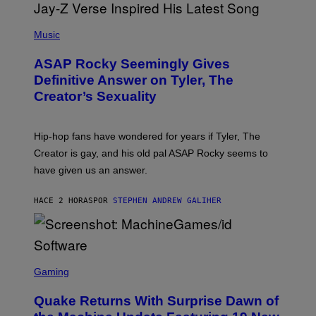
T
S
T
N
P
Y
E
H
Music
I
Y
O
M
T
A
ASAP Rocky Seemingly Gives
O
G
B
Definitive Answer on Tyler, The
E
Y
S
Creator’s Sexuality
M
)
O
N
I
Hip-hop fans have wondered for years if Tyler, The
C
A
Creator is gay, and his old pal ASAP Rocky seems to
S
have given us an answer.
C
H
I
HACE 2 HORAS
POR
STEPHEN ANDREW GALIHER
P
P
E
R
/
G
S
E
C
Gaming
T
R
T
E
Y
Quake Returns With Surprise Dawn of
E
I
N