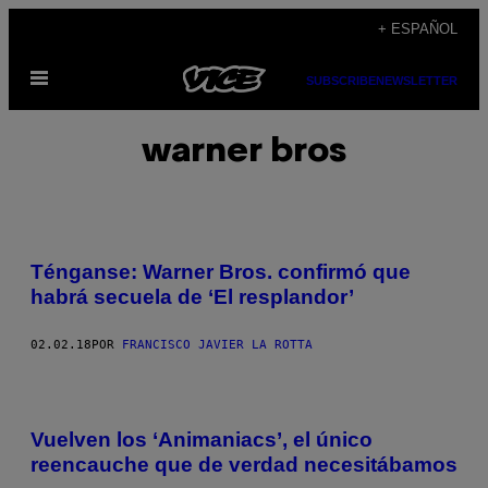
Saltar
+ ESPAÑOL
al
Abrir
contenido
SUBSCRIBE
NEWSLETTER
Menú
warner bros
Ténganse: Warner Bros. confirmó que
habrá secuela de ‘El resplandor’
02.02.18
POR
FRANCISCO JAVIER LA ROTTA
Vuelven los ‘Animaniacs’, el único
reencauche que de verdad necesitábamos