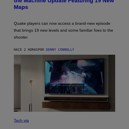
the Machine Update Featuring 19 New
M
S
A
Maps
H
G
O
E
T
S
:
Quake players can now access a brand-new episode
M
A
that brings 19 new levels and some familiar foes to the
C
shooter.
H
I
N
HACE 2 HORAS
POR
DENNY CONNOLLY
E
G
A
M
E
S
/
I
D
S
O
F
T
W
A
R
V
E
I
Tech via
A
H