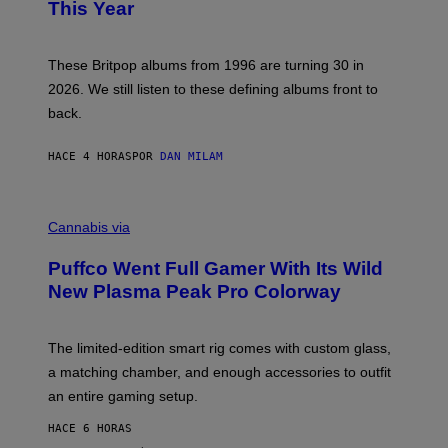
B
This Year
S
Y
)
N
I
E
These Britpop albums from 1996 are turning 30 in
L
2026. We still listen to these defining albums front to
S
V
back.
A
N
I
HACE 4 HORAS
POR
DAN MILAM
P
E
R
C
E
O
Cannabis via
N
U
/
R
G
Puffco Went Full Gamer With Its Wild
T
E
E
T
New Plasma Peak Pro Colorway
S
T
Y
Y
O
I
F
M
The limited-edition smart rig comes with custom glass,
P
A
a matching chamber, and enough accessories to outfit
U
G
F
E
an entire gaming setup.
F
S
C
HACE 6 HORAS
O