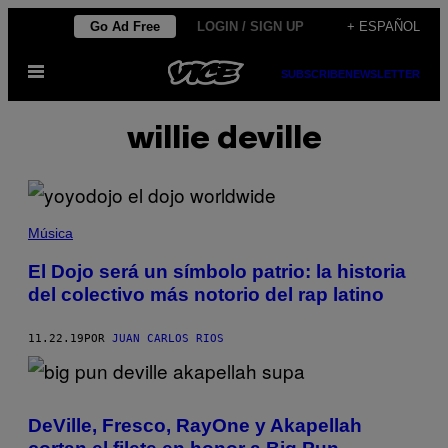
Saltar
Go Ad Free
LOGIN / SIGN UP
+ ESPAÑOL
al
Abrir
contenido
SUBSCRIBE
NEWSLETTER
Menú
willie deville
Música
El Dojo será un símbolo patrio: la historia
del colectivo más notorio del rap latino
11.22.19
POR
JUAN CARLOS RIOS
DeVille, Fresco, RayOne y Akapellah