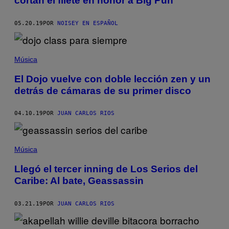
cortan el filete en honor a Big Pun
05.20.19
POR
NOISEY EN ESPAÑOL
Música
El Dojo vuelve con doble lección zen y un
detrás de cámaras de su primer disco
04.10.19
POR
JUAN CARLOS RIOS
Música
Llegó el tercer inning de Los Serios del
Caribe: Al bate, Geassassin
03.21.19
POR
JUAN CARLOS RIOS