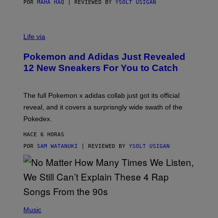
POR
MAHA HAQ
| REVIEWED BY
YSOLT USIGAN
V
I
Life via
A
P
Pokemon and Adidas Just Revealed
O
K
12 New Sneakers For You to Catch
E
M
O
N
The full Pokemon x adidas collab just got its official
/
reveal, and it covers a surprisngly wide swath of the
A
D
Pokedex.
I
D
HACE 6 HORAS
A
S
POR
SAM WATANUKI
| REVIEWED BY
YSOLT USIGAN
/
N
I
N
T
E
N
(
D
P
Music
O
H