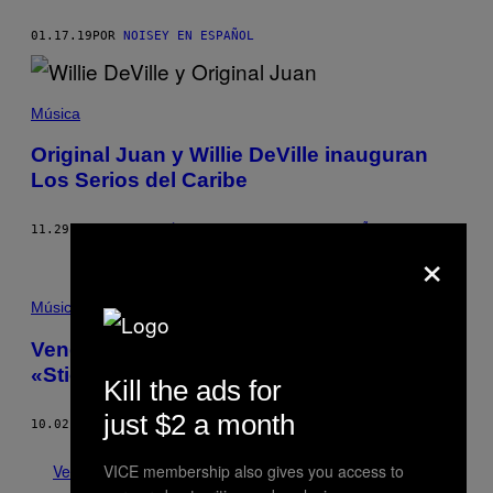
01.17.19
POR
NOISEY EN ESPAÑOL
Música
Original Juan y Willie DeVille inauguran
Los Serios del Caribe
11.29.18
POR
FELI DÁVALOS
AND
NOISEY EN ESPAÑOL
×
Música
Venezuela Worldwide Mobbin’: Escucha
«Sticky Mob», el nuevo sencillo de El Dojo
Kill the ads for
just $2 a month
10.02.18
POR
CRISTIAN COPE
Ver todo
VICE membership also gives you access to