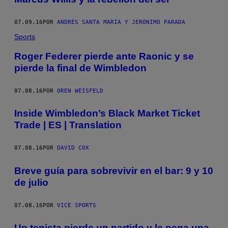
07.09.16
POR
ANDRÉS SANTA MARÍA Y JERÓNIMO PARADA
Sports
Roger Federer pierde ante Raonic y se
pierde la final de Wimbledon
07.08.16
POR
OREN WEISFELD
Inside Wimbledon’s Black Market Ticket
Trade | ES | Translation
07.08.16
POR
DAVID COX
Breve guía para sobrevivir en el bar: 9 y 10
de julio
07.08.16
POR
VICE SPORTS
Un tenista pierde un partido y le pega una