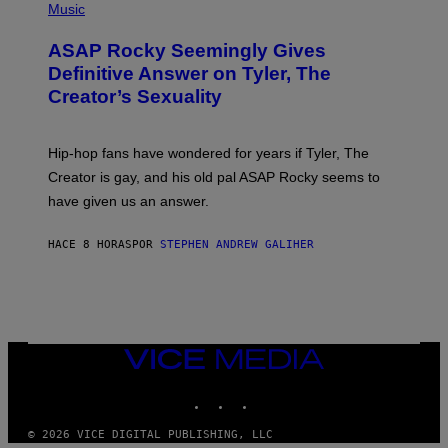
H
Music
O
T
ASAP Rocky Seemingly Gives
O
B
Definitive Answer on Tyler, The
Y
Creator’s Sexuality
M
O
N
I
Hip-hop fans have wondered for years if Tyler, The
C
A
Creator is gay, and his old pal ASAP Rocky seems to
S
have given us an answer.
C
H
I
HACE 8 HORAS
POR
STEPHEN ANDREW GALIHER
P
P
E
R
/
G
E
T
VICE
T
MEDIA
Y
INSTAGRAM
TIKTOK
YOUTUBE
I
M
A
© 2026 VICE DIGITAL PUBLISHING, LLC
G