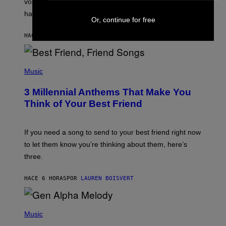
voicemail greeting was the most important feature of
Y
having a cellphone in the 2000s.
B
Or, continue for free
O
J
HACE 6 HORAS
POR
DAN MILAM
O
R
Q
U
P
E
H
Music
Z
O
/
T
G
3 Millennial Anthems That Make You
O
E
B
Think of Your Best Friend
T
Y
T
K
Y
E
I
V
If you need a song to send to your best friend right now
M
I
A
to let them know you’re thinking about them, here’s
N
G
W
three.
E
I
S
N
T
HACE 6 HORAS
POR
LAUREN BOISVERT
E
R
/
(
G
P
Music
E
H
T