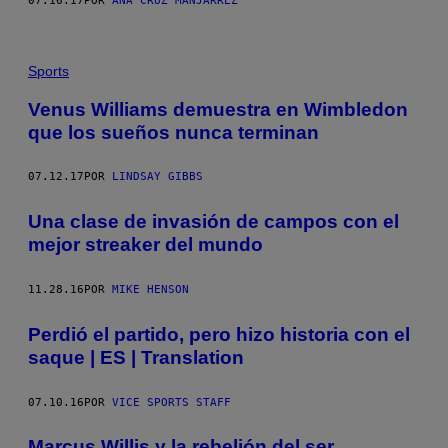
07.16.17
POR
ANA CRUZ MANJARREZ
Sports
Venus Williams demuestra en Wimbledon
que los sueños nunca terminan
07.12.17
POR
LINDSAY GIBBS
Una clase de invasión de campos con el
mejor streaker del mundo
11.28.16
POR
MIKE HENSON
Perdió el partido, pero hizo historia con el
saque | ES | Translation
07.10.16
POR
VICE SPORTS STAFF
Marcus Willis y la rebelión del ser