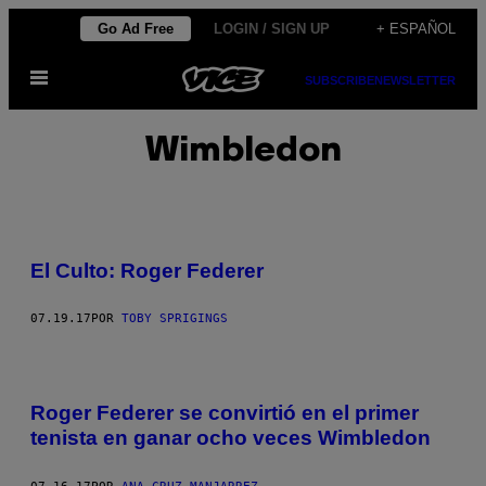
Saltar
Go Ad Free
LOGIN / SIGN UP
+ ESPAÑOL
al
Abrir
contenido
SUBSCRIBE
NEWSLETTER
Menú
Wimbledon
El Culto: Roger Federer
07.19.17
POR
TOBY SPRIGINGS
Roger Federer se convirtió en el primer
tenista en ganar ocho veces Wimbledon