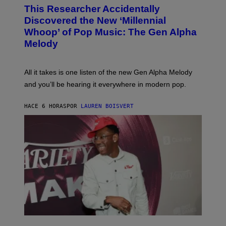
O
T
This Researcher Accidentally
T
Y
O
I
Discovered the New ‘Millennial
B
M
Whoop’ of Pop Music: The Gen Alpha
Y
A
T
G
Melody
A
E
Y
S
L
F
O
O
All it takes is one listen of the new Gen Alpha Melody
R
R
and you’ll be hearing it everywhere in modern pop.
H
R
I
A
L
D
HACE 6 HORAS
POR
LAUREN BOISVERT
L
I
/
O
G
D
E
I
T
S
T
N
Y
E
I
Y
M
A
G
E
S
)
P