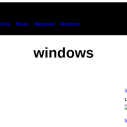
hies
Music
Waypoint
Members
windows
V
L
P
H
M
O