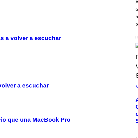
O
I
A
D
L
G
I
L
S
/
h
N
G
E
E
p
Y
T
T
s a volver a escuchar
Y
H
I
M
A
G
E
S
)
P
volver a escuchar
H
M
O
T
O
B
Y
M
O
ecio que una MacBook Pro
N
I
C
A