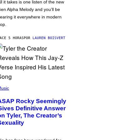
ll it takes is one listen of the new
en Alpha Melody and you’ll be
earing it everywhere in modern
op.
ACE 5 HORAS
POR
LAUREN BOISVERT
usic
ASAP Rocky Seemingly
Gives Definitive Answer
on Tyler, The Creator’s
Sexuality