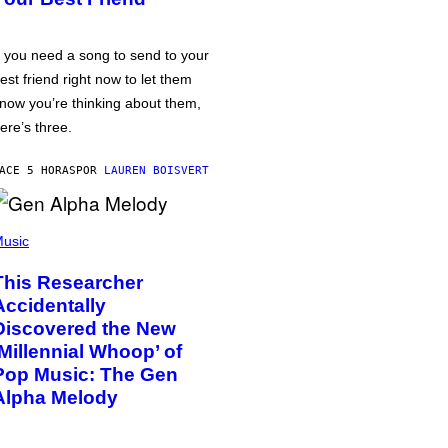
f you need a song to send to your
est friend right now to let them
now you’re thinking about them,
ere’s three.
ACE 5 HORAS
POR
LAUREN BOISVERT
usic
This Researcher
Accidentally
Discovered the New
‘Millennial Whoop’ of
Pop Music: The Gen
Alpha Melody