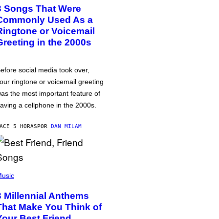
3 Songs That Were
Commonly Used As a
Ringtone or Voicemail
Greeting in the 2000s
efore social media took over,
our ringtone or voicemail greeting
as the most important feature of
aving a cellphone in the 2000s.
ACE 5 HORAS
POR
DAN MILAM
usic
3 Millennial Anthems
That Make You Think of
Your Best Friend