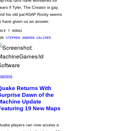
ip-hop fans have wondered for
ears if Tyler, The Creator is gay,
nd his old pal ASAP Rocky seems
o have given us an answer.
ACE 7 HORAS
POR
STEPHEN ANDREW GALIHER
Gaming
Quake Returns With
Surprise Dawn of the
Machine Update
Featuring 19 New Maps
uake players can now access a