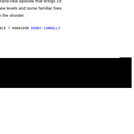
rand-new episode that brings 19
ew levels and some familiar foes
o the shooter.
ACE 7 HORAS
POR
DENNY CONNOLLY