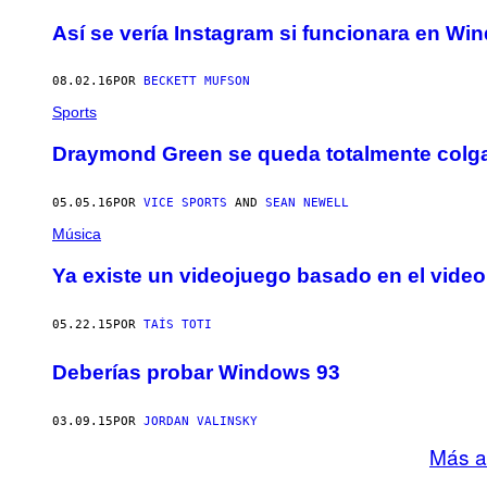
Así se vería Instagram si funcionara en Wi
08.02.16
POR
BECKETT MUFSON
Sports
Draymond Green se queda totalmente colg
05.05.16
POR
VICE SPORTS
AND
SEAN NEWELL
Música
Ya existe un videojuego basado en el video 
05.22.15
POR
TAÍS TOTI
Deberías probar Windows 93
03.09.15
POR
JORDAN VALINSKY
Más a