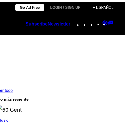
Go Ad Free
LOGIN / SIGN UP
+ ESPAÑOL
Instagram
TikTok
YouTube
Google
Googl
Subscribe
Newsletter
Discover
Top
Posts
er todo
o más reciente
usic