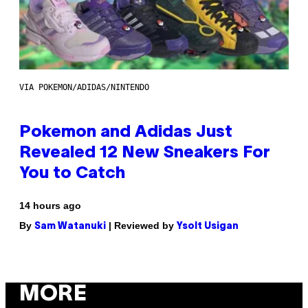
VIA POKEMON/ADIDAS/NINTENDO
Pokemon and Adidas Just
Revealed 12 New Sneakers For
You to Catch
14 hours ago
By
| Reviewed by
Sam Watanuki
Ysolt Usigan
MORE