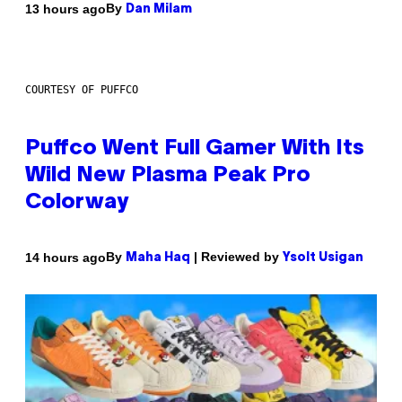
By
13 hours ago
Dan Milam
COURTESY OF PUFFCO
Puffco Went Full Gamer With Its
Wild New Plasma Peak Pro
Colorway
By
| Reviewed by
14 hours ago
Maha Haq
Ysolt Usigan