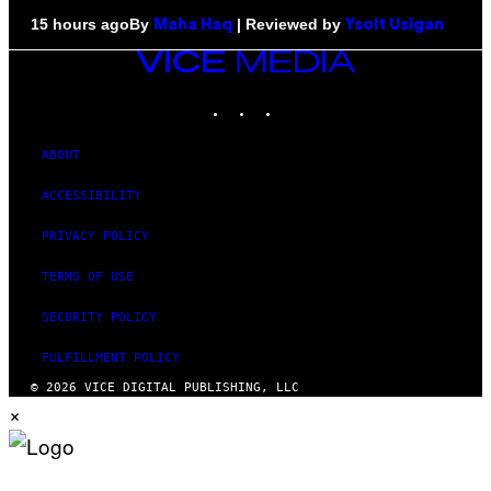
By
| Reviewed by
15 hours ago
Maha Haq
Ysolt Usigan
VICE
MEDIA
INSTAGRAM
TIKTOK
YOUTUBE
ABOUT
ACCESSIBILITY
PRIVACY POLICY
TERMS OF USE
SECURITY POLICY
FULFILLMENT POLICY
© 2026 VICE DIGITAL PUBLISHING, LLC
×