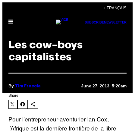
Skip
+ FRANÇAIS
to
Open
content
SUBSCRIBE
NEWSLETTER
Menu
Les cow-boys
capitalistes
By
June 27, 2013, 5:20am
Tim Freccia
Share:
Pour l’entrepreneur-aventurier Ian Cox,
l’Afrique est la dernière frontière de la libre