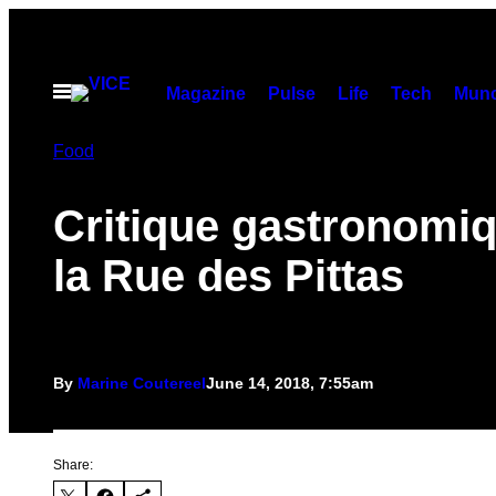
Skip
to
content
Open
Magazine
Pulse
Life
Tech
Munc
Menu
Food
Critique gastronomi
la Rue des Pittas
By
Marine Coutereel
June 14, 2018, 7:55am
Share: