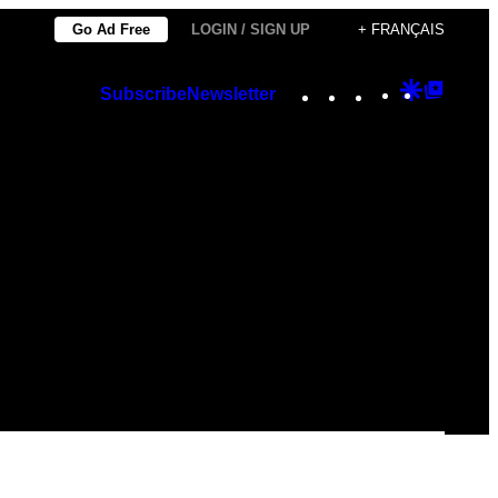
Go Ad Free
LOGIN / SIGN UP
+ FRANÇAIS
Instagram
TikTok
YouTube
Google
Googl
Subscribe
Newsletter
Discover
Top
Posts