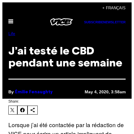
Skip
+ FRANÇAIS
to
Open
content
SUBSCRIBE
NEWSLETTER
Menu
Life
J’ai testé le CBD
pendant une semaine
By
May 4, 2020, 3:58am
Émilie Fenaughty
Share:
Lorsque j’ai été contactée par la rédaction de
VICE pour écrire un article impliquant de