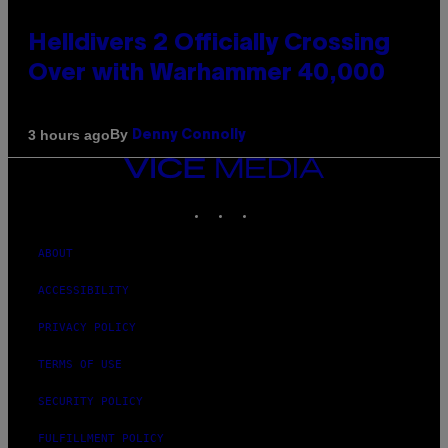
Helldivers 2 Officially Crossing
Over with Warhammer 40,000
By
3 hours ago
Denny Connolly
VICE
MEDIA
INSTAGRAM
TIKTOK
YOUTUBE
ABOUT
ACCESSIBILITY
PRIVACY POLICY
TERMS OF USE
SECURITY POLICY
FULFILLMENT POLICY