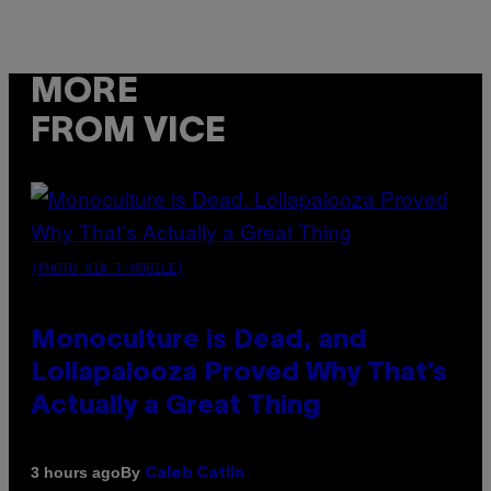
MORE
FROM VICE
(PHOTO VIA T-MOBILE)
Monoculture is Dead, and
Lollapalooza Proved Why That’s
Actually a Great Thing
By
3 hours ago
Caleb Catlin