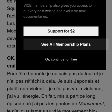
de NTM, puis Assassin avec Solo et Rockin’
VICE membership also gives you access to
Squat alias Mathias Cassel, le frère de
our very best writing and exclusive new
l’acteur. Moi je fréquentais plutôt les graffeurs.
documentaries.
Les gros noms, c’étaient Jonone, Jay One,
Mode 2, Skki, Meo – ils sont également
Support for $2
devenus célèbres, mais dans le milieu des
See All Membership Plans
arts ou la peinture.
OK.
Quels étaient les gangs les plus
Or, continue for free
craints ?
Pour être honnête je ne sais pas du tout et je
n’ai pas réfléchi à cela. Je suis Japonais et
plutôt non-violent – je n’ai pas vu la violence,
j’ai vu l’énergie. En fait, mis à part ce long
épisode où j’ai pris les photos de
,
Mouvement
je n’ai plus jamais suivi le mouvement hip-