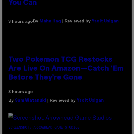
You Can
By
| Reviewed by
3 hours ago
Maha Haq
Ysolt Usigan
Two Pokemon TCG Restocks
Are Live On Amazon—Catch ‘Em
Before They’re Gone
3 hours ago
By
| Reviewed by
Sam Watanuki
Ysolt Usigan
SCREENSHOT: ARROWHEAD GAME STUDIOS