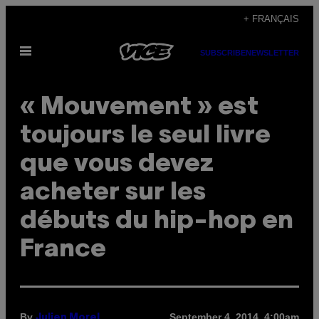
Skip
+ FRANÇAIS
to
Open
content
SUBSCRIBE
NEWSLETTER
Menu
« Mouvement » est
toujours le seul livre
que vous devez
acheter sur les
débuts du hip-hop en
France
By
September 4, 2014, 4:00am
Julien Morel