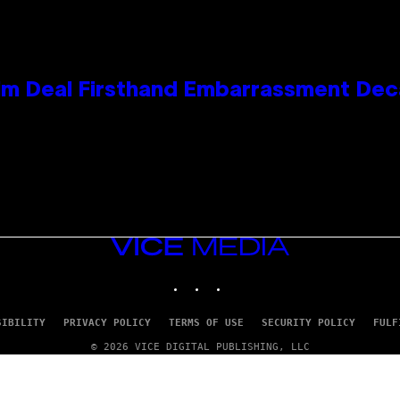
e Kim Deal Firsthand Embarrassment De
VICE
MEDIA
INSTAGRAM
TIKTOK
YOUTUBE
SIBILITY
PRIVACY POLICY
TERMS OF USE
SECURITY POLICY
FULF
© 2026 VICE DIGITAL PUBLISHING, LLC