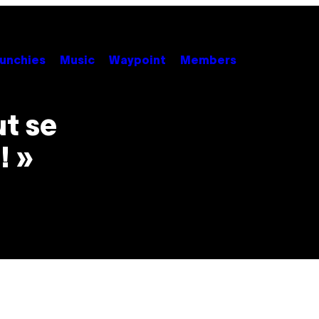
unchies
Music
Waypoint
Members
t se
! »