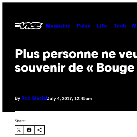
Skip
to
content
Open
Magazine
Pulse
Life
Tech
M
Menu
Plus personne ne veu
souvenir de « Bouge 
By
July 4, 2017, 12:45am
Rod Glacial
Share: