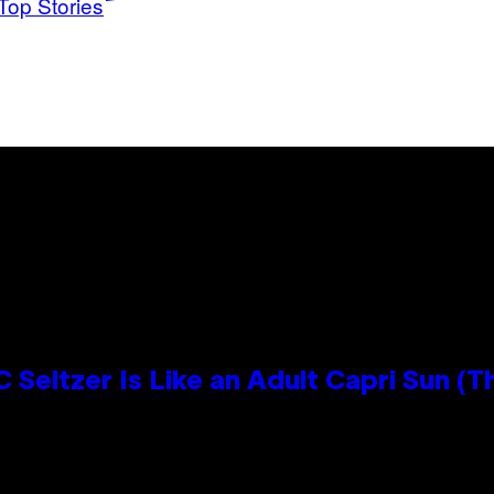
Top Stories
 Seltzer Is Like an Adult Capri Sun (T