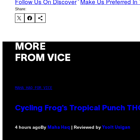
Follow Us On Discover
Make Us Preferred In 
Share:
MORE
FROM VICE
MAHA HAQ FOR VICE
Cycling Frog’s Tropical Punch THC
By
| Reviewed by
4 hours ago
Maha Haq
Ysolt Usigan