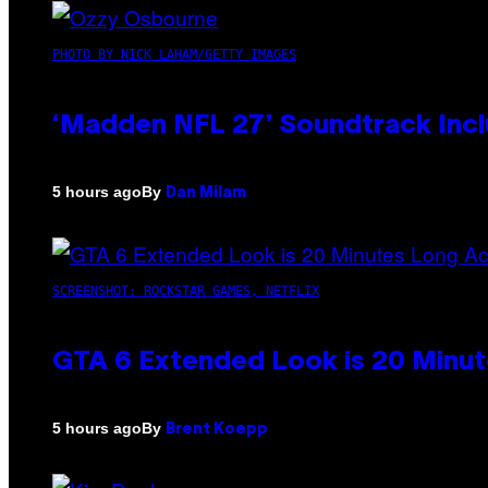
PHOTO BY NICK LAHAM/GETTY IMAGES
‘Madden NFL 27’ Soundtrack Inclu
By
5 hours ago
Dan Milam
SCREENSHOT: ROCKSTAR GAMES, NETFLIX
GTA 6 Extended Look is 20 Minut
By
5 hours ago
Brent Koepp