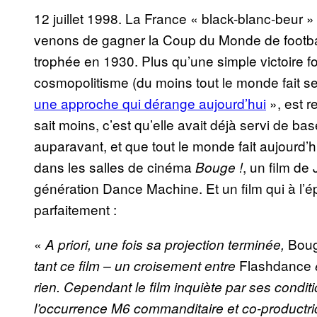
12 juillet 1998. La France « black-blanc-beur 
venons de gagner la Coup du Monde de football
trophée en 1930. Plus qu’une simple victoire foo
cosmopolitisme (du moins tout le monde fait sem
une approche qui dérange aujourd’hui
», est r
sait moins, c’est qu’elle avait déjà servi de bas
auparavant, et que tout le monde fait aujourd’h
dans les salles de cinéma
, un film de
Bouge !
génération Dance Machine. Et un film qui à l’é
parfaitement :
«
Boug
A priori, une fois sa projection terminée,
Flashdance
tant ce film – un croisement entre
rien. Cependant le film inquiète par ses conditio
l’occurrence M6 commanditaire et co-productrice