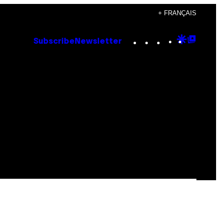
+ FRANÇAIS
Instagram
TikTok
YouTube
Google
Goog
Subscribe
Newsletter
Discove
Top
Posts