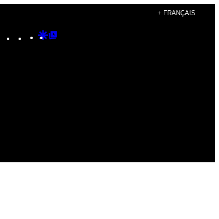
+ FRANÇAIS
Instagram
TikTok
YouTube
Google
Google
Discover
Top
Posts