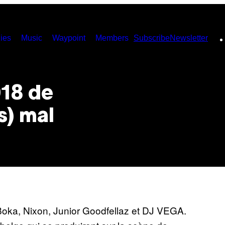
ies
Music
Waypoint
Members
Subscribe
Newsletter
018 de
s) mal
oka, Nixon, Junior Goodfellaz et DJ VEGA.