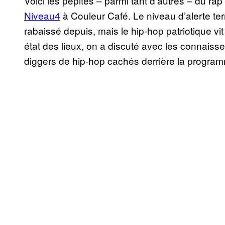
Voici les pépites – parmi tant d’autres – du ra
Niveau4
à Couleur Café. Le niveau d’alerte ter
rabaissé depuis, mais le hip-hop patriotique v
état des lieux, on a discuté avec les connais
diggers de hip-hop cachés derrière la progra