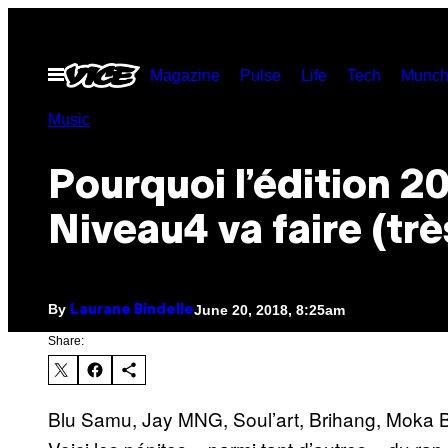
Skip
to
Open
Magazine
Pulse
Life
Tech
Munch
content
Menu
Music
Pourquoi l’édition 2
Niveau4 va faire (trè
By
June 20, 2018, 8:25am
Laurane Bindelle
Share:
Blu Samu, Jay MNG, Soul’art, Brihang, Moka B