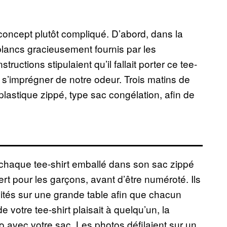
concept plutôt compliqué. D’abord, dans la
s blancs gracieusement fournis par les
ructions stipulaient qu’il fallait porter ce tee-
se s’imprégner de notre odeur. Trois matins de
ac plastique zippé, type sac congélation, afin de
, chaque tee-shirt emballé dans son sac zippé
vert pour les garçons, avant d’être numéroté. Ils
nvités sur une grande table afin que chacun
e votre tee-shirt plaisait à quelqu’un, la
o avec votre sac. Les photos défilaient sur un