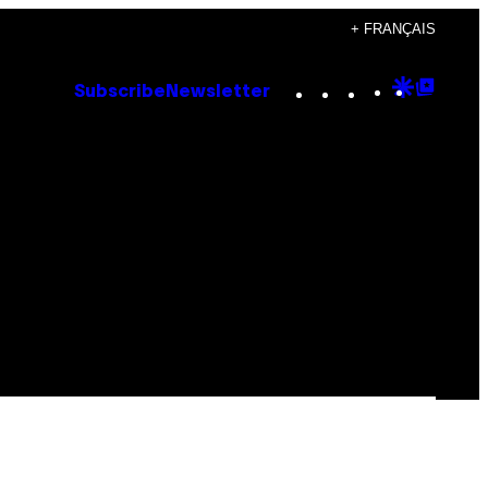
+ FRANÇAIS
Instagram
TikTok
YouTube
Google
Goog
Subscribe
Newsletter
Discove
Top
Posts