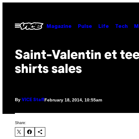
Skip
to
content
Open
Magazine
Pulse
Life
Tech
M
Menu
Saint-Valentin et te
shirts sales
By
February 18, 2014, 10:55am
VICE Staff
Share: