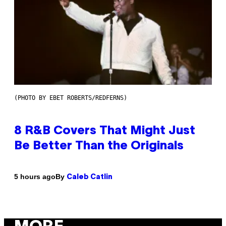
(PHOTO BY EBET ROBERTS/REDFERNS)
8 R&B Covers That Might Just
Be Better Than the Originals
By
5 hours ago
Caleb Catlin