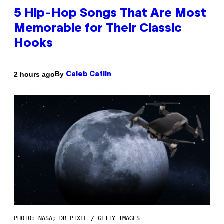
5 Hip-Hop Songs That Are Most
Memorable for Their Classic
Hooks
By
2 hours ago
Caleb Catlin
PHOTO: NASA; DR PIXEL / GETTY IMAGES