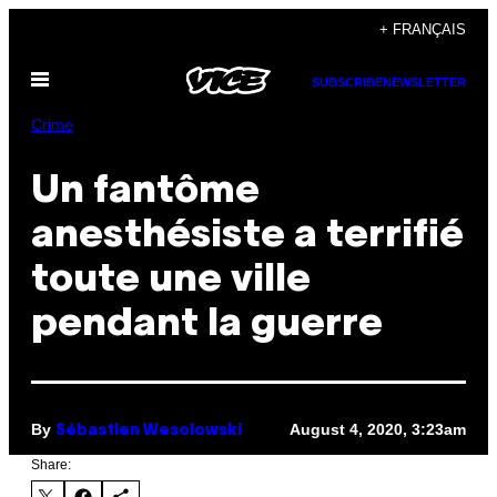
Skip
+ FRANÇAIS
to
Open
content
SUBSCRIBE
NEWSLETTER
Menu
Crime
Un fantôme
anesthésiste a terrifié
toute une ville
pendant la guerre
By
August 4, 2020, 3:23am
Sébastien Wesolowski
Share: