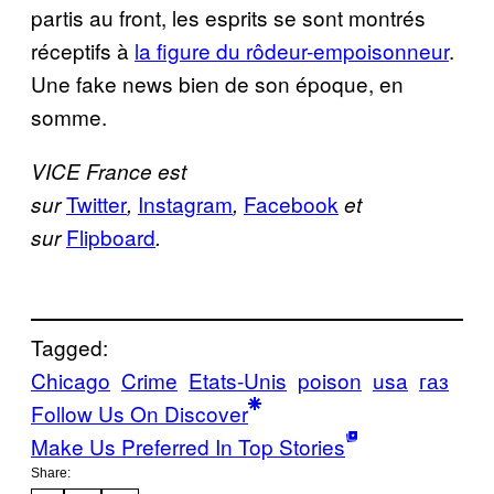
partis au front, les esprits se sont montrés
réceptifs à
la figure du rôdeur-empoisonneur
.
Une fake news bien de son époque, en
somme.
VICE France est
Twitter
Instagram
Facebook
sur
,
,
et
Flipboard
sur
.
Tagged:
Chicago
Crime
Etats-Unis
poison
usa
газ
Follow Us On Discover
Make Us Preferred In Top Stories
Share: