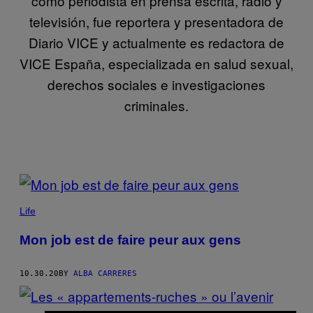
como periodista en prensa escrita, radio y
televisión, fue reportera y presentadora de
Diario VICE y actualmente es redactora de
VICE España, especializada en salud sexual,
derechos sociales e investigaciones
criminales.
POSTS
BY
Life
THIS
Mon job est de faire peur aux gens
AUTHOR
10.30.20
BY
ALBA CARRERES