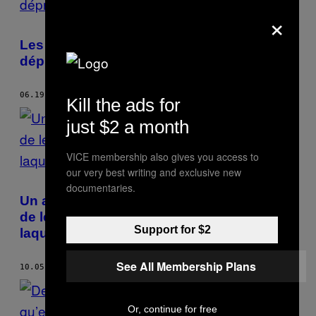
×
Les « appartements-ruches » ou l’avenir
déprimant de la vie urbaine
06.19.19
BY
ALBA CARRERES
Kill the ads for
just $2 a month
VICE membership also gives you access to
our very best writing and exclusive new
documentaries.
Un an plus tard, des Catalans nous parlent
de leur référendum et de la violence dans
Support for $2
laquelle il s’est déroulé
See All Membership Plans
10.05.18
BY
ALBA CARRERES
Or, continue for free