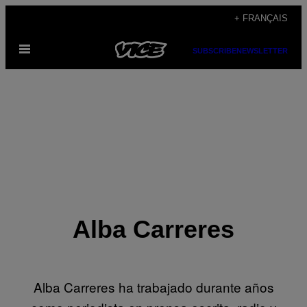
Skip
+ FRANÇAIS
to
Open
content
SUBSCRIBE
NEWSLETTER
Menu
Alba Carreres
Alba Carreres ha trabajado durante años