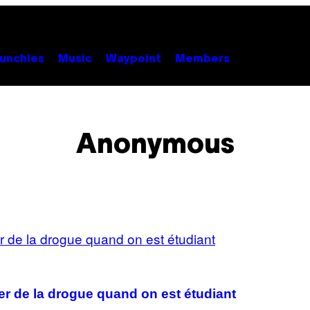
unchies
Music
Waypoint
Members
Anonymous
er de la drogue quand on est étudiant