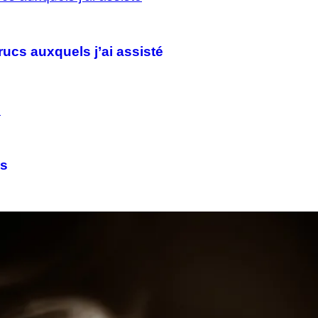
trucs auxquels j’ai assisté
ns