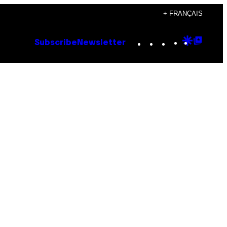
+ FRANÇAIS
Instagram
TikTok
YouTube
Google
Goog
Subscribe
Newsletter
Discove
Top
Posts