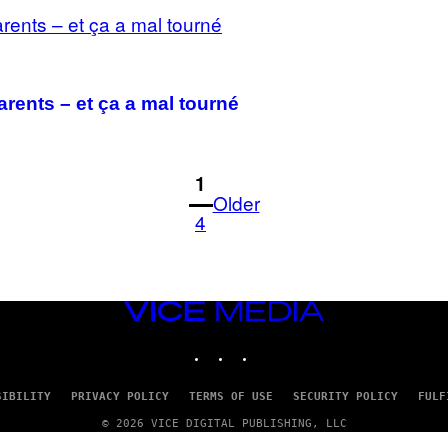
arents – et ça a mal tourné
1
Older
4
VICE
MEDIA
INSTAGRAM
TIKTOK
YOUTUBE
SIBILITY
PRIVACY POLICY
TERMS OF USE
SECURITY POLICY
FULF
© 2026 VICE DIGITAL PUBLISHING, LLC