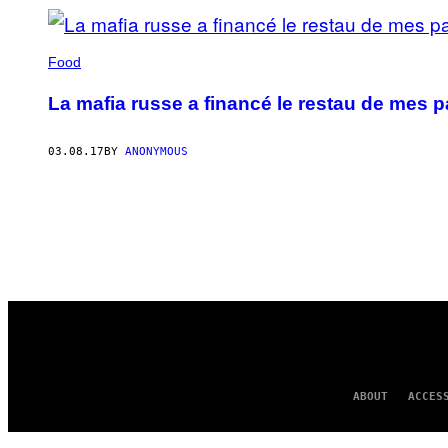
Food
La mafia russe a financé le restau de mes p
03.08.17
BY
ANONYMOUS
ABOUT
ACCES