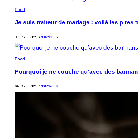
Food
Je suis traiteur de mariage : voilà les pires 
07.27.17
BY
ANONYMOUS
Food
Pourquoi je ne couche qu’avec des barma
06.27.17
BY
ANONYMOUS