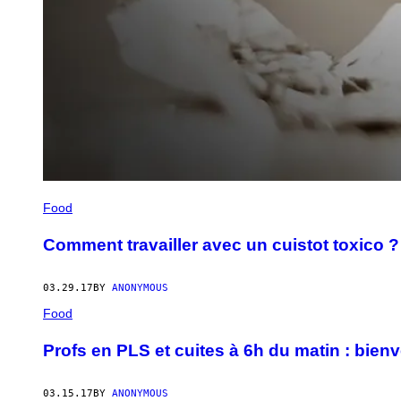
Food
Comment travailler avec un cuistot toxico ?
03.29.17
BY
ANONYMOUS
Food
Profs en PLS et cuites à 6h du matin : bienv
03.15.17
BY
ANONYMOUS