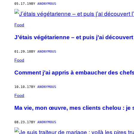
05.17.19
BY
ANONYMOUS
Food
J’étais végétarienne – et puis j’ai découve
01.29.18
BY
ANONYMOUS
Food
Comment j’ai appris à embaucher des chefs
10.10.17
BY
ANONYMOUS
Food
Ma vie, mon œuvre, mes clients chelou : je
08.23.17
BY
ANONYMOUS