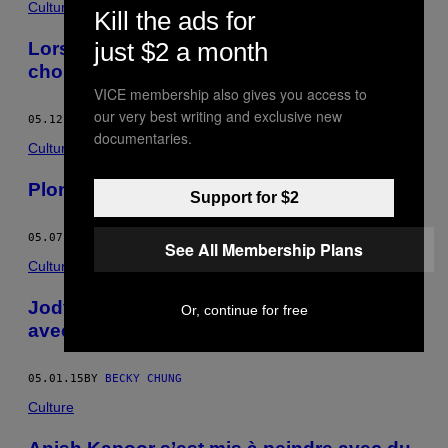
Culture
Kill the ads for
just $2 a month
Lorsque la programmation rencontre la
chorégraphie dans un ballet lumineux
VICE membership also gives you access to
our very best writing and exclusive new
05.12.15
BY
BECKY CHUNG
documentaries.
Culture
Plongez dans un arc-en-ciel de 500m2
Support for $2
05.07.15
BY
BECKY CHUNG
See All Membership Plans
Culture
Jody Xiong fait peindre des handicapés
Or, continue for free
avec leurs ondes cérébrales
05.01.15
BY
BECKY CHUNG
Culture