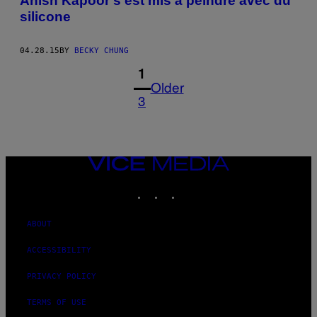
Anish Kapoor s’est mis à peindre avec du
silicone
04.28.15
BY
BECKY CHUNG
1
Older
3
VICE
MEDIA
INSTAGRAM
TIKTOK
YOUTUBE
ABOUT
ACCESSIBILITY
PRIVACY POLICY
TERMS OF USE