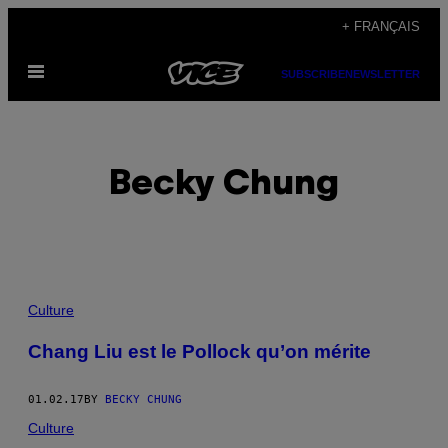
Skip
+ FRANÇAIS
to
Open
content
SUBSCRIBE
NEWSLETTER
Menu
Becky Chung
POSTS
Culture
BY
Chang Liu est le Pollock qu’on mérite
THIS
01.02.17
BY
BECKY CHUNG
AUTHOR
Culture