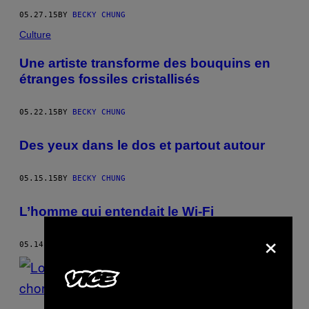
05.27.15
BY
BECKY CHUNG
Culture
Une artiste transforme des bouquins en
étranges fossiles cristallisés
05.22.15
BY
BECKY CHUNG
Des yeux dans le dos et partout autour
05.15.15
BY
BECKY CHUNG
L’homme qui entendait le Wi-Fi
×
05.14.15
BY
BECKY CHUNG