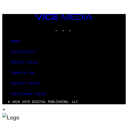
VICE
MEDIA
INSTAGRAM
TIKTOK
YOUTUBE
ABOUT
ACCESSIBILITY
PRIVACY POLICY
TERMS OF USE
SECURITY POLICY
FULFILLMENT POLICY
© 2026 VICE DIGITAL PUBLISHING, LLC
×