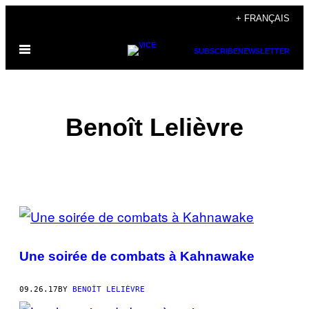
Skip
+ FRANÇAIS
to
Open
content
SUBSCRIBE
NEWSLETTER
Menu
Benoît Lelièvre
POSTS
BY
Une soirée de combats à Kahnawake
THIS
AUTHOR
09.26.17
BY
BENOÎT LELIÈVRE